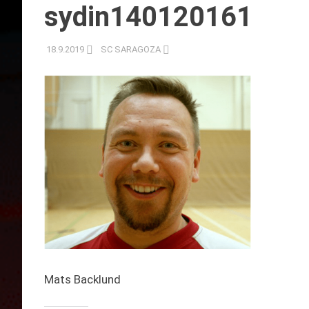
sydin140120161
18.9.2019
SC SARAGOZA
Mats Backlund