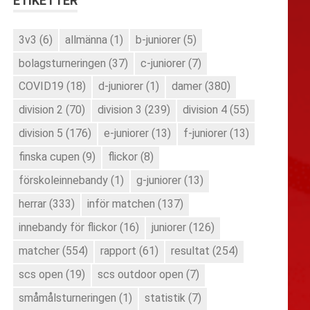
ETIKETTER
3v3
(6)
allmänna
(1)
b-juniorer
(5)
bolagsturneringen
(37)
c-juniorer
(7)
COVID19
(18)
d-juniorer
(1)
damer
(380)
division 2
(70)
division 3
(239)
division 4
(55)
division 5
(176)
e-juniorer
(13)
f-juniorer
(13)
finska cupen
(9)
flickor
(8)
förskoleinnebandy
(1)
g-juniorer
(13)
herrar
(333)
inför matchen
(137)
innebandy för flickor
(16)
juniorer
(126)
matcher
(554)
rapport
(61)
resultat
(254)
scs open
(19)
scs outdoor open
(7)
småmålsturneringen
(1)
statistik
(7)