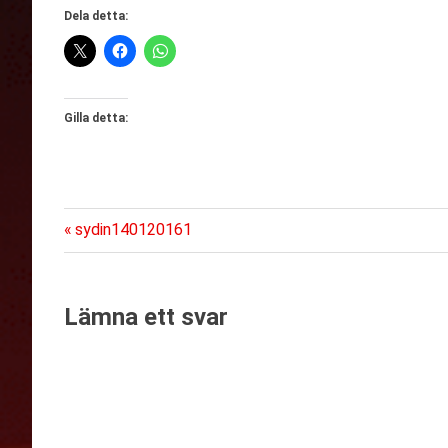
Dela detta:
Gilla detta:
Föregående
Inläggsnavigering
sydin140120161
inlägg:
Lämna ett svar