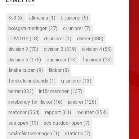
ETIKETTER
3v3
(6)
allmänna
(1)
b-juniorer
(5)
bolagsturneringen
(37)
c-juniorer
(7)
COVID19
(18)
d-juniorer
(1)
damer
(380)
division 2
(70)
division 3
(239)
division 4
(55)
division 5
(176)
e-juniorer
(13)
f-juniorer
(13)
finska cupen
(9)
flickor
(8)
förskoleinnebandy
(1)
g-juniorer
(13)
herrar
(333)
inför matchen
(137)
innebandy för flickor
(16)
juniorer
(126)
matcher
(554)
rapport
(61)
resultat
(254)
scs open
(19)
scs outdoor open
(7)
småmålsturneringen
(1)
statistik
(7)