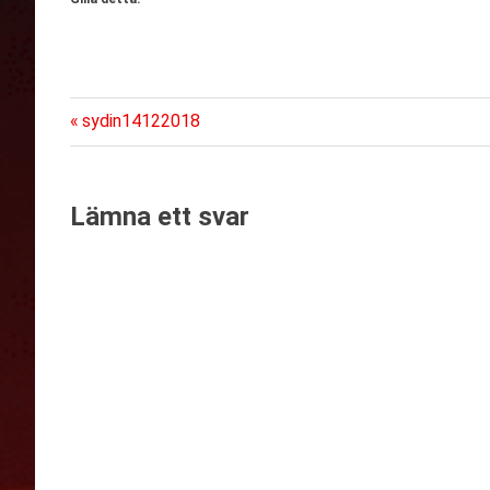
Föregående
Inläggsnavigering
sydin14122018
inlägg:
Lämna ett svar