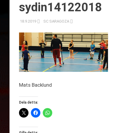
sydin14122018
18.9.2019
SC SARAGOZA
Mats Backlund
Dela detta:
Gilla detta: