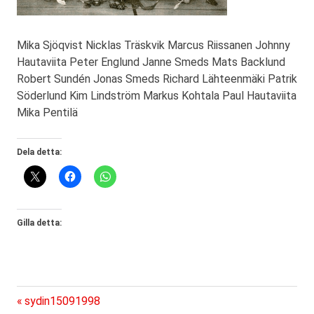
Mika Sjöqvist Nicklas Träskvik Marcus Riissanen Johnny
Hautaviita Peter Englund Janne Smeds Mats Backlund
Robert Sundén Jonas Smeds Richard Lähteenmäki Patrik
Söderlund Kim Lindström Markus Kohtala Paul Hautaviita
Mika Pentilä
Dela detta:
Gilla detta:
Föregående
Inläggsnavigering
sydin15091998