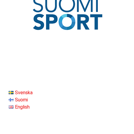
Svenska
Suomi
English