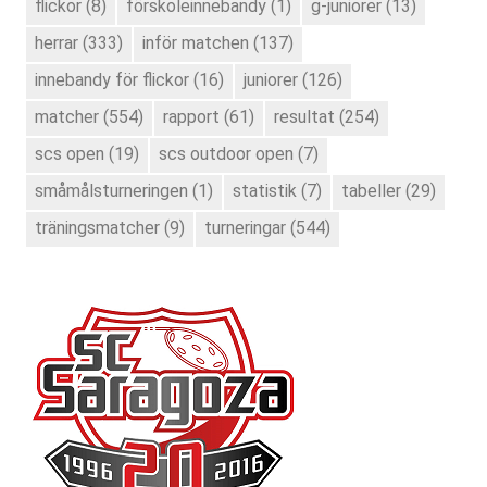
flickor
(8)
förskoleinnebandy
(1)
g-juniorer
(13)
herrar
(333)
inför matchen
(137)
innebandy för flickor
(16)
juniorer
(126)
matcher
(554)
rapport
(61)
resultat
(254)
scs open
(19)
scs outdoor open
(7)
småmålsturneringen
(1)
statistik
(7)
tabeller
(29)
träningsmatcher
(9)
turneringar
(544)