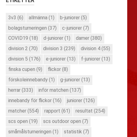
ETIKETTER
3v3
(6)
allmänna
(1)
b-juniorer
(5)
bolagsturneringen
(37)
c-juniorer
(7)
COVID19
(18)
d-juniorer
(1)
damer
(380)
division 2
(70)
division 3
(239)
division 4
(55)
division 5
(176)
e-juniorer
(13)
f-juniorer
(13)
finska cupen
(9)
flickor
(8)
förskoleinnebandy
(1)
g-juniorer
(13)
herrar
(333)
inför matchen
(137)
innebandy för flickor
(16)
juniorer
(126)
matcher
(554)
rapport
(61)
resultat
(254)
scs open
(19)
scs outdoor open
(7)
småmålsturneringen
(1)
statistik
(7)