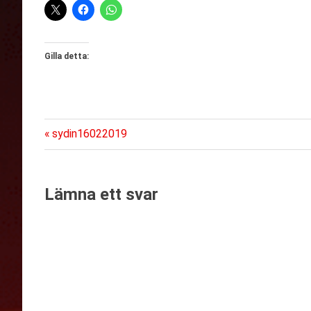
Gilla detta:
Föregående
Inläggsnavigering
sydin16022019
inlägg:
Lämna ett svar