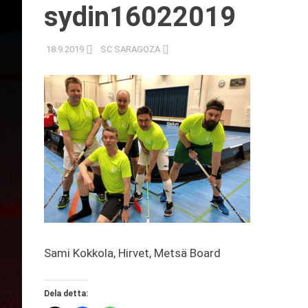
sydin16022019
18.9.2019
SC SARAGOZA
Sami Kokkola, Hirvet, Metsä Board
Dela detta: