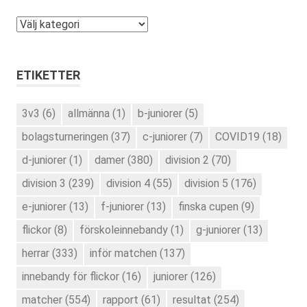
Kategorier
ETIKETTER
3v3
(6)
allmänna
(1)
b-juniorer
(5)
bolagsturneringen
(37)
c-juniorer
(7)
COVID19
(18)
d-juniorer
(1)
damer
(380)
division 2
(70)
division 3
(239)
division 4
(55)
division 5
(176)
e-juniorer
(13)
f-juniorer
(13)
finska cupen
(9)
flickor
(8)
förskoleinnebandy
(1)
g-juniorer
(13)
herrar
(333)
inför matchen
(137)
innebandy för flickor
(16)
juniorer
(126)
matcher
(554)
rapport
(61)
resultat
(254)