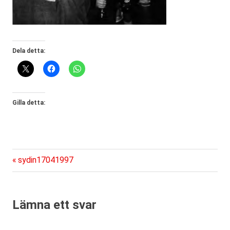
Dela detta:
Gilla detta:
Föregående
Inläggsnavigering
sydin17041997
inlägg:
Lämna ett svar