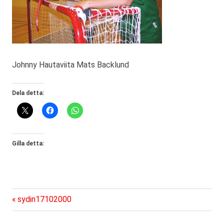
Johnny Hautaviita Mats Backlund
Dela detta:
Gilla detta:
Föregående
Inläggsnavigering
sydin17102000
inlägg: