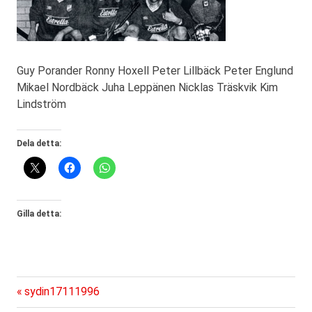
Guy Porander Ronny Hoxell Peter Lillbäck Peter Englund
Mikael Nordbäck Juha Leppänen Nicklas Träskvik Kim
Lindström
Dela detta:
Gilla detta:
Föregående
Inläggsnavigering
sydin17111996
inlägg: