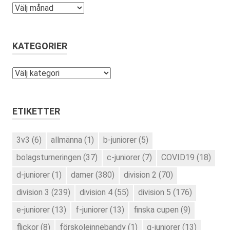
Arkiv
KATEGORIER
Kategorier
ETIKETTER
3v3
(6)
allmänna
(1)
b-juniorer
(5)
bolagsturneringen
(37)
c-juniorer
(7)
COVID19
(18)
d-juniorer
(1)
damer
(380)
division 2
(70)
division 3
(239)
division 4
(55)
division 5
(176)
e-juniorer
(13)
f-juniorer
(13)
finska cupen
(9)
flickor
(8)
förskoleinnebandy
(1)
g-juniorer
(13)