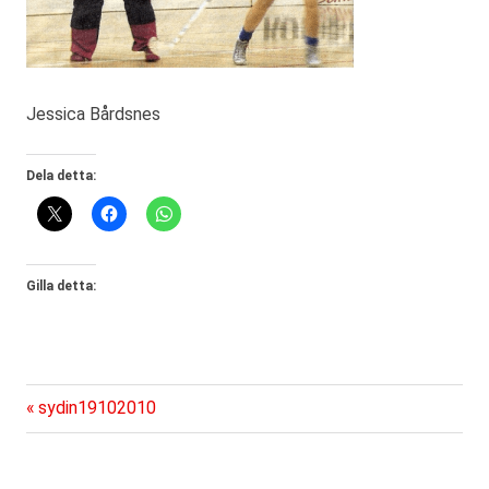
Jessica Bårdsnes
Dela detta:
Gilla detta:
Föregående
Inläggsnavigering
sydin19102010
inlägg: