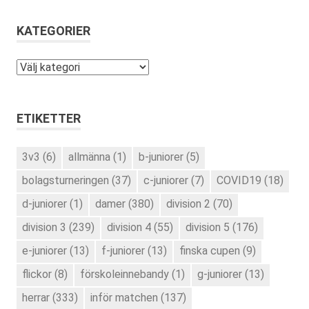
KATEGORIER
Kategorier
ETIKETTER
3v3
(6)
allmänna
(1)
b-juniorer
(5)
bolagsturneringen
(37)
c-juniorer
(7)
COVID19
(18)
d-juniorer
(1)
damer
(380)
division 2
(70)
division 3
(239)
division 4
(55)
division 5
(176)
e-juniorer
(13)
f-juniorer
(13)
finska cupen
(9)
flickor
(8)
förskoleinnebandy
(1)
g-juniorer
(13)
herrar
(333)
inför matchen
(137)