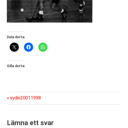
Dela detta:
Gilla detta:
Föregående
Inläggsnavigering
sydin20011998
inlägg:
Lämna ett svar