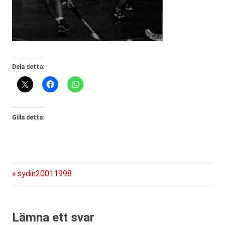
Dela detta:
Gilla detta:
Föregående
Inläggsnavigering
sydin20011998
inlägg:
Lämna ett svar