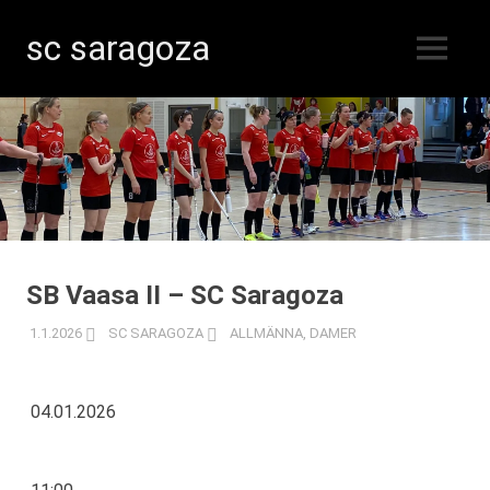
sc saragoza
MENY
Innebandy
Hoppa
i
Kristinestad
till
sedan
innehåll
1996
SB Vaasa II – SC Saragoza
1.1.2026
SC SARAGOZA
ALLMÄNNA
,
DAMER
04.01.2026