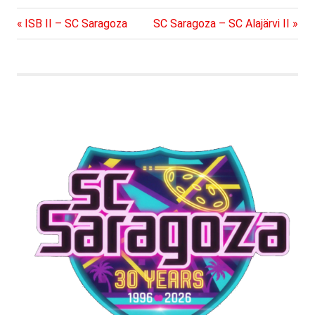
kommande matcherna
Föregående
Nästa
Inläggsnavigering
ISB II – SC Saragoza
SC Saragoza – SC Alajärvi II
hittas som vanligt här.
inlägg:
inlägg: