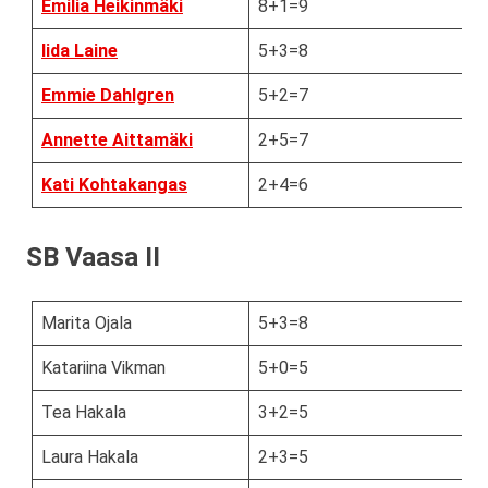
Emilia Heikinmäki
8+1=9
Iida Laine
5+3=8
Emmie Dahlgren
5+2=7
Annette Aittamäki
2+5=7
Kati Kohtakangas
2+4=6
SB Vaasa II
Marita Ojala
5+3=8
Katariina Vikman
5+0=5
Tea Hakala
3+2=5
Laura Hakala
2+3=5