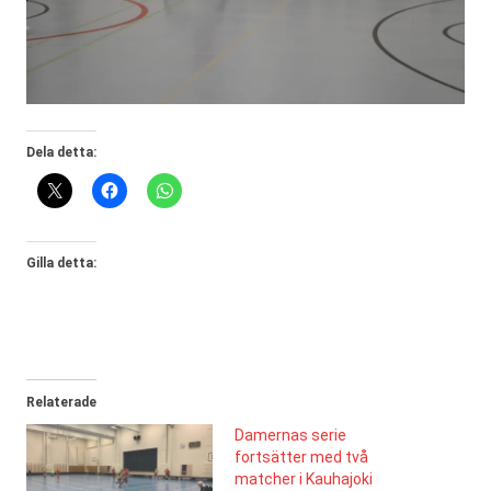
Dela detta:
Gilla detta:
Relaterade
Damernas serie
fortsätter med två
matcher i Kauhajoki