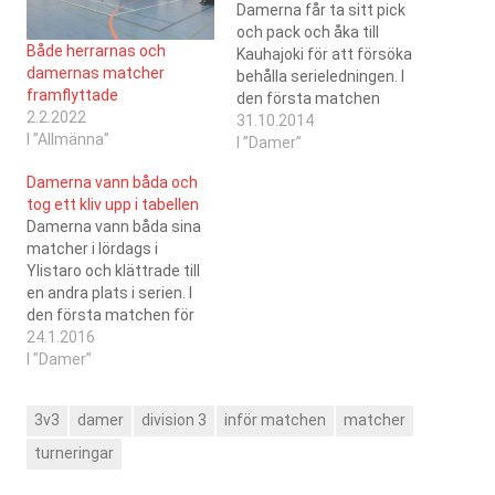
Damerna får ta sitt pick
och pack och åka till
Både herrarnas och
Kauhajoki för att försöka
damernas matcher
behålla serieledningen. I
framflyttade
den första matchen
2.2.2022
möter damerna SC
31.10.2014
I ”Allmänna”
Kokkola som övertygade i
I ”Damer”
den första turneringen. I
Damerna vann båda och
kvällens andra match står
tog ett kliv upp i tabellen
SB Vaasa för motståndet.
Damerna vann båda sina
Inga lätta matcher väntar
matcher i lördags i
damerna som ändå får
Ylistaro och klättrade till
finna sig i…
en andra plats i serien. I
den första matchen för
dagen besegrades
24.1.2016
hemmalaget FBC Remix
I ”Damer”
med 4-2 och i den andra
matchen serieledande
3v3
damer
division 3
inför matchen
matcher
KauWi med 2-1.Länkar till
matchdagböckerna
turneringar
finns här och här. Tabellen,
resultaten och de