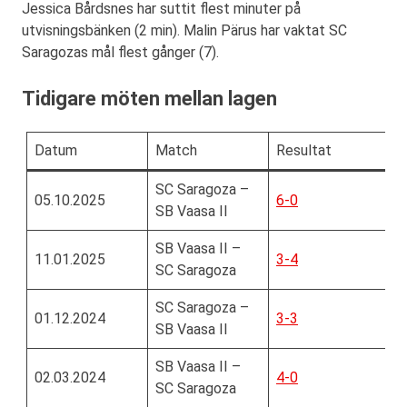
Jessica Bårdsnes har suttit flest minuter på
utvisningsbänken (2 min). Malin Pärus har vaktat SC
Saragozas mål flest gånger (7).
Tidigare möten mellan lagen
Datum
Match
Resultat
SC Saragoza –
05.10.2025
6-0
SB Vaasa II
SB Vaasa II –
11.01.2025
3-4
SC Saragoza
SC Saragoza –
01.12.2024
3-3
SB Vaasa II
SB Vaasa II –
02.03.2024
4-0
SC Saragoza