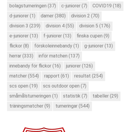
bolagsturneringen
(37)
c-juniorer
(7)
COVID19
(18)
d-juniorer
(1)
damer
(380)
division 2
(70)
division 3
(239)
division 4
(55)
division 5
(176)
e-juniorer
(13)
f-juniorer
(13)
finska cupen
(9)
flickor
(8)
förskoleinnebandy
(1)
g-juniorer
(13)
herrar
(333)
inför matchen
(137)
innebandy för flickor
(16)
juniorer
(126)
matcher
(554)
rapport
(61)
resultat
(254)
scs open
(19)
scs outdoor open
(7)
småmålsturneringen
(1)
statistik
(7)
tabeller
(29)
träningsmatcher
(9)
turneringar
(544)