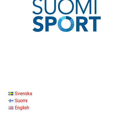
Svenska
Suomi
English