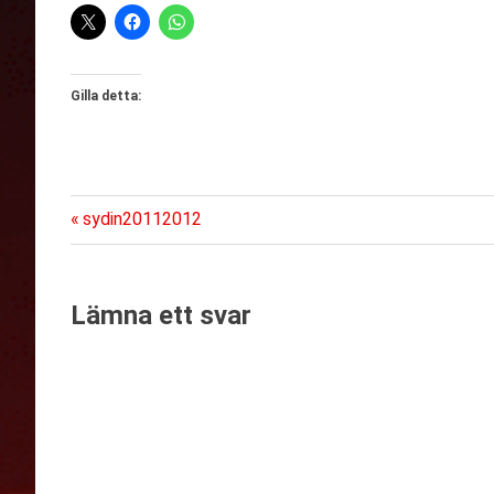
Gilla detta:
Föregående
Inläggsnavigering
sydin20112012
inlägg:
Lämna ett svar