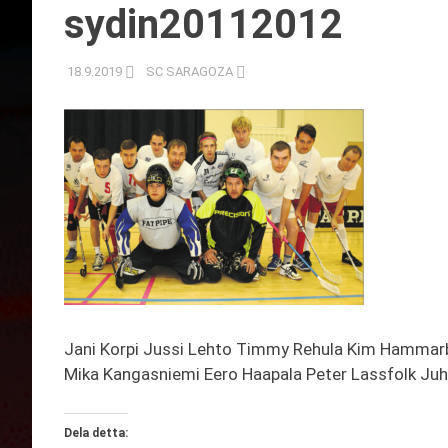
sydin20112012
18.9.2019
SC SARAGOZA
Jani Korpi Jussi Lehto Timmy Rehula Kim Hamma
Mika Kangasniemi Eero Haapala Peter Lassfolk Ju
Dela detta: