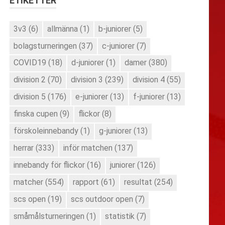
ETIKETTER
3v3
(6)
allmänna
(1)
b-juniorer
(5)
bolagsturneringen
(37)
c-juniorer
(7)
COVID19
(18)
d-juniorer
(1)
damer
(380)
division 2
(70)
division 3
(239)
division 4
(55)
division 5
(176)
e-juniorer
(13)
f-juniorer
(13)
finska cupen
(9)
flickor
(8)
förskoleinnebandy
(1)
g-juniorer
(13)
herrar
(333)
inför matchen
(137)
innebandy för flickor
(16)
juniorer
(126)
matcher
(554)
rapport
(61)
resultat
(254)
scs open
(19)
scs outdoor open
(7)
småmålsturneringen
(1)
statistik
(7)