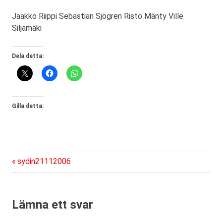
Jaakko Riippi Sebastian Sjögren Risto Mänty Ville
Siljamäki
Dela detta:
Gilla detta:
Föregående
Inläggsnavigering
sydin21112006
inlägg:
Lämna ett svar