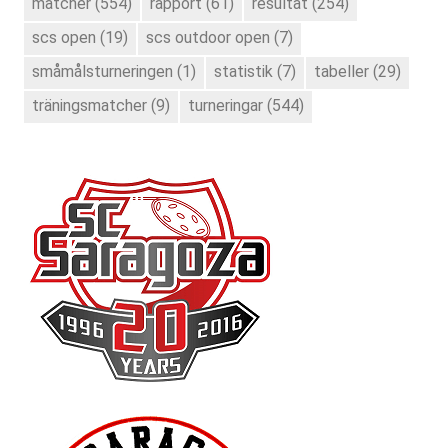
matcher
(554)
rapport
(61)
resultat
(254)
scs open
(19)
scs outdoor open
(7)
småmålsturneringen
(1)
statistik
(7)
tabeller
(29)
träningsmatcher
(9)
turneringar
(544)