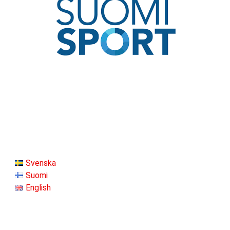
Svenska
Suomi
English