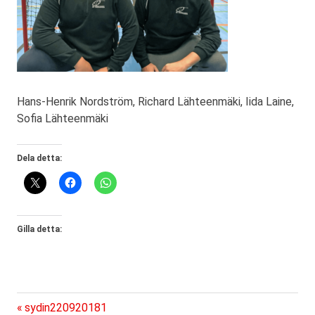
Hans-Henrik Nordström, Richard Lähteenmäki, Iida Laine,
Sofia Lähteenmäki
Dela detta:
Gilla detta:
Föregående
Inläggsnavigering
sydin220920181