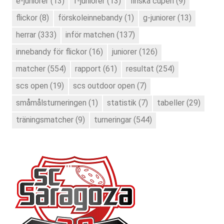
e-juniorer
(13)
f-juniorer
(13)
finska cupen
(9)
flickor
(8)
förskoleinnebandy
(1)
g-juniorer
(13)
herrar
(333)
inför matchen
(137)
innebandy för flickor
(16)
juniorer
(126)
matcher
(554)
rapport
(61)
resultat
(254)
scs open
(19)
scs outdoor open
(7)
småmålsturneringen
(1)
statistik
(7)
tabeller
(29)
träningsmatcher
(9)
turneringar
(544)