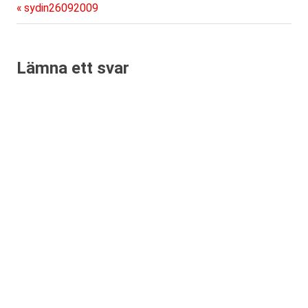
Föregående
Inläggsnavigering
sydin26092009
inlägg:
Lämna ett svar