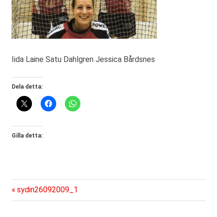
Iida Laine Satu Dahlgren Jessica Bårdsnes
Dela detta:
Gilla detta:
Föregående
Inläggsnavigering
sydin26092009_1
inlägg: