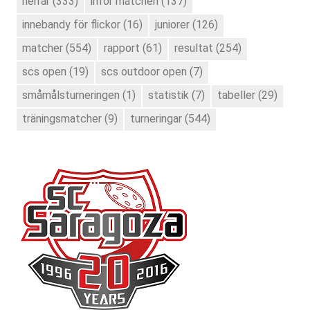
herrar
(333)
inför matchen
(137)
innebandy för flickor
(16)
juniorer
(126)
matcher
(554)
rapport
(61)
resultat
(254)
scs open
(19)
scs outdoor open
(7)
småmålsturneringen
(1)
statistik
(7)
tabeller
(29)
träningsmatcher
(9)
turneringar
(544)