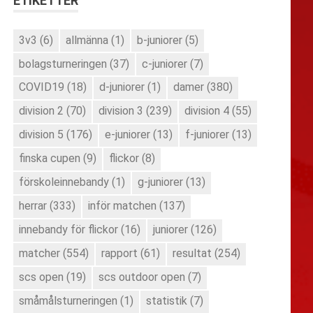
ETIKETTER
3v3
(6)
allmänna
(1)
b-juniorer
(5)
bolagsturneringen
(37)
c-juniorer
(7)
COVID19
(18)
d-juniorer
(1)
damer
(380)
division 2
(70)
division 3
(239)
division 4
(55)
division 5
(176)
e-juniorer
(13)
f-juniorer
(13)
finska cupen
(9)
flickor
(8)
förskoleinnebandy
(1)
g-juniorer
(13)
herrar
(333)
inför matchen
(137)
innebandy för flickor
(16)
juniorer
(126)
matcher
(554)
rapport
(61)
resultat
(254)
scs open
(19)
scs outdoor open
(7)
småmålsturneringen
(1)
statistik
(7)