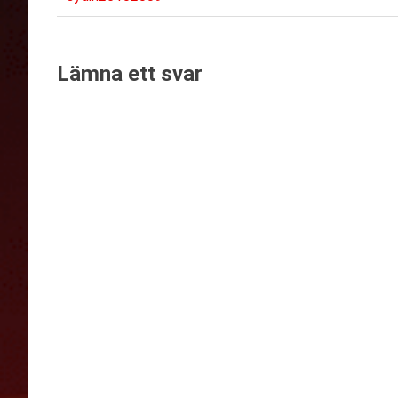
Inläggsnavigering
inlägg:
Lämna ett svar