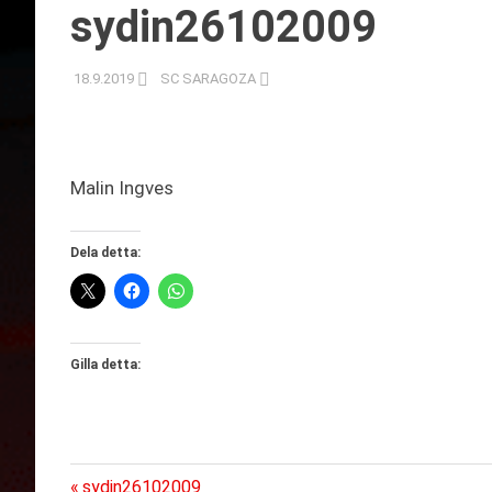
sydin26102009
18.9.2019
SC SARAGOZA
Malin Ingves
Dela detta:
Gilla detta:
Föregående
sydin26102009