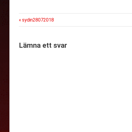
Föregående
Inläggsnavigering
sydin28072018
inlägg:
Lämna ett svar