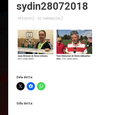
sydin28072018
18.9.2019
SC SARAGOZA
Dela detta:
Gilla detta: