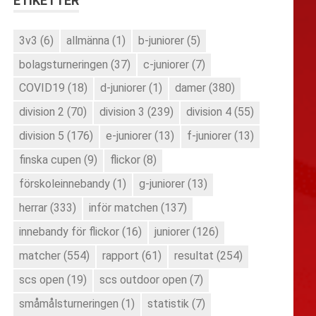
ETIKETTER
3v3
(6)
allmänna
(1)
b-juniorer
(5)
bolagsturneringen
(37)
c-juniorer
(7)
COVID19
(18)
d-juniorer
(1)
damer
(380)
division 2
(70)
division 3
(239)
division 4
(55)
division 5
(176)
e-juniorer
(13)
f-juniorer
(13)
finska cupen
(9)
flickor
(8)
förskoleinnebandy
(1)
g-juniorer
(13)
herrar
(333)
inför matchen
(137)
innebandy för flickor
(16)
juniorer
(126)
matcher
(554)
rapport
(61)
resultat
(254)
scs open
(19)
scs outdoor open
(7)
småmålsturneringen
(1)
statistik
(7)