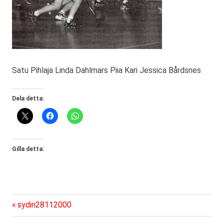
Satu Pihlaja Linda Dahlmars Piia Kari Jessica Bårdsnes
Dela detta:
Gilla detta:
Föregående
Inläggsnavigering
sydin28112000
inlägg: