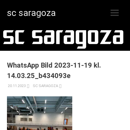
sc saragoza
MENY
Innebandy
Hoppa
i
Kristinestad
till
sedan
innehåll
1996
WhatsApp Bild 2023-11-19 kl.
14.03.25_b434093e
20.11.2023
SC SARAGOZA