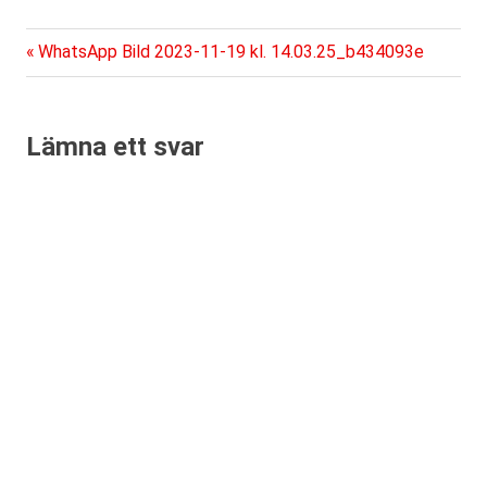
Föregående
Inläggsnavigering
WhatsApp Bild 2023-11-19 kl. 14.03.25_b434093e
inlägg:
Lämna ett svar