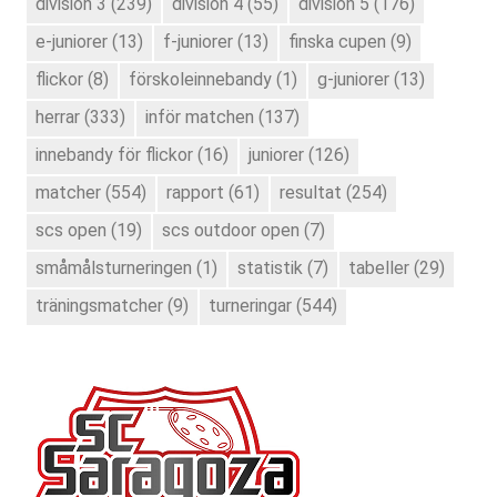
division 3
(239)
division 4
(55)
division 5
(176)
e-juniorer
(13)
f-juniorer
(13)
finska cupen
(9)
flickor
(8)
förskoleinnebandy
(1)
g-juniorer
(13)
herrar
(333)
inför matchen
(137)
innebandy för flickor
(16)
juniorer
(126)
matcher
(554)
rapport
(61)
resultat
(254)
scs open
(19)
scs outdoor open
(7)
småmålsturneringen
(1)
statistik
(7)
tabeller
(29)
träningsmatcher
(9)
turneringar
(544)