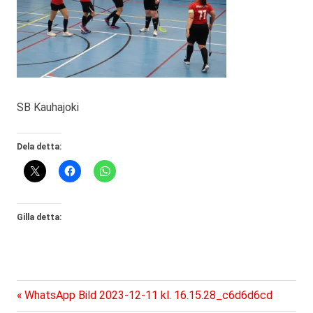
SB Kauhajoki
Dela detta:
Gilla detta:
Föregående
Inläggsnavigering
WhatsApp Bild 2023-12-11 kl. 16.15.28_c6d6d6cd
inlägg: