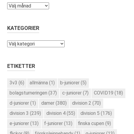
Arkiv
KATEGORIER
Kategorier
ETIKETTER
3v3
(6)
allmänna
(1)
b-juniorer
(5)
bolagsturneringen
(37)
c-juniorer
(7)
COVID19
(18)
d-juniorer
(1)
damer
(380)
division 2
(70)
division 3
(239)
division 4
(55)
division 5
(176)
e-juniorer
(13)
f-juniorer
(13)
finska cupen
(9)
flickor
(8)
förskoleinnebandy
(1)
g-juniorer
(13)