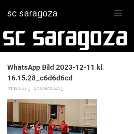
sc saragoza
MENY
Innebandy
Hoppa
i
Kristinestad
till
sedan
innehåll
1996
WhatsApp Bild 2023-12-11 kl.
16.15.28_c6d6d6cd
11.12.2023
SC SARAGOZA