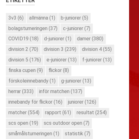
ETIKETTER
3v3
(6)
allmänna
(1)
b-juniorer
(5)
bolagsturneringen
(37)
c-juniorer
(7)
COVID19
(18)
d-juniorer
(1)
damer
(380)
division 2
(70)
division 3
(239)
division 4
(55)
division 5
(176)
e-juniorer
(13)
f-juniorer
(13)
finska cupen
(9)
flickor
(8)
förskoleinnebandy
(1)
g-juniorer
(13)
herrar
(333)
inför matchen
(137)
innebandy för flickor
(16)
juniorer
(126)
matcher
(554)
rapport
(61)
resultat
(254)
scs open
(19)
scs outdoor open
(7)
småmålsturneringen
(1)
statistik
(7)