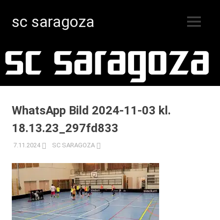
sc saragoza
MENY
Innebandy
Hoppa
i
Kristinestad
till
sedan
innehåll
1996
WhatsApp Bild 2024-11-03 kl.
18.13.23_297fd833
7.11.2024
SC SARAGOZA