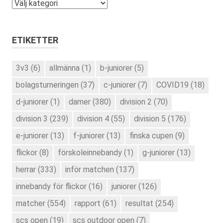
Kategorier
ETIKETTER
3v3
(6)
allmänna
(1)
b-juniorer
(5)
bolagsturneringen
(37)
c-juniorer
(7)
COVID19
(18)
d-juniorer
(1)
damer
(380)
division 2
(70)
division 3
(239)
division 4
(55)
division 5
(176)
e-juniorer
(13)
f-juniorer
(13)
finska cupen
(9)
flickor
(8)
förskoleinnebandy
(1)
g-juniorer
(13)
herrar
(333)
inför matchen
(137)
innebandy för flickor
(16)
juniorer
(126)
matcher
(554)
rapport
(61)
resultat
(254)
scs open
(19)
scs outdoor open
(7)