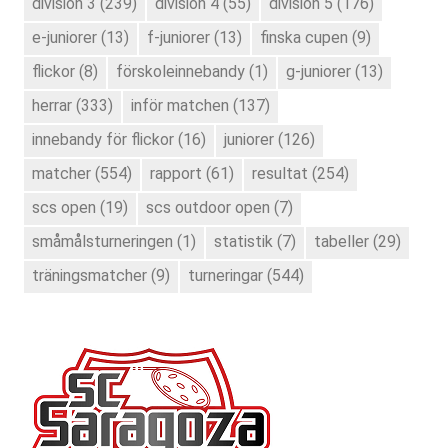
division 3
(239)
division 4
(55)
division 5
(176)
e-juniorer
(13)
f-juniorer
(13)
finska cupen
(9)
flickor
(8)
förskoleinnebandy
(1)
g-juniorer
(13)
herrar
(333)
inför matchen
(137)
innebandy för flickor
(16)
juniorer
(126)
matcher
(554)
rapport
(61)
resultat
(254)
scs open
(19)
scs outdoor open
(7)
småmålsturneringen
(1)
statistik
(7)
tabeller
(29)
träningsmatcher
(9)
turneringar
(544)