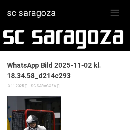
sc saragoza
MENY
Innebandy
Hoppa
i
Kristinestad
till
sedan
innehåll
1996
WhatsApp Bild 2025-11-02 kl.
18.34.58_d214c293
3.11.2025
SC SARAGOZA