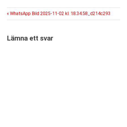
Föregående
Inläggsnavigering
WhatsApp Bild 2025-11-02 kl. 18.34.58_d214c293
inlägg:
Lämna ett svar