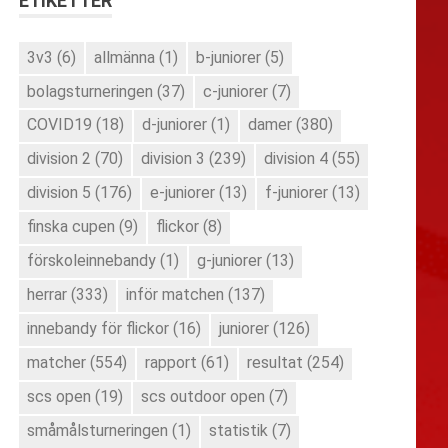
ETIKETTER
3v3
(6)
allmänna
(1)
b-juniorer
(5)
bolagsturneringen
(37)
c-juniorer
(7)
COVID19
(18)
d-juniorer
(1)
damer
(380)
division 2
(70)
division 3
(239)
division 4
(55)
division 5
(176)
e-juniorer
(13)
f-juniorer
(13)
finska cupen
(9)
flickor
(8)
förskoleinnebandy
(1)
g-juniorer
(13)
herrar
(333)
inför matchen
(137)
innebandy för flickor
(16)
juniorer
(126)
matcher
(554)
rapport
(61)
resultat
(254)
scs open
(19)
scs outdoor open
(7)
småmålsturneringen
(1)
statistik
(7)