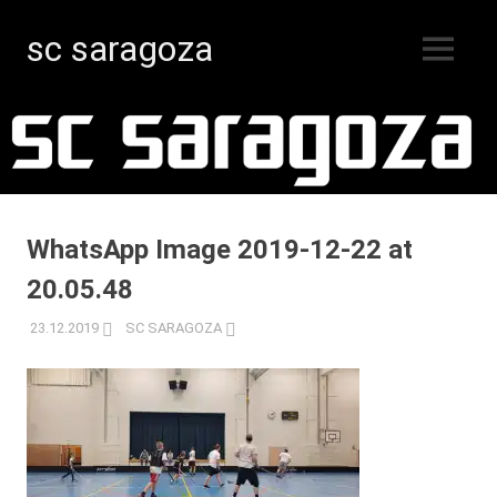
sc saragoza
MENY
Innebandy
Hoppa
i
Kristinestad
till
sedan
innehåll
1996
WhatsApp Image 2019-12-22 at
20.05.48
23.12.2019
SC SARAGOZA