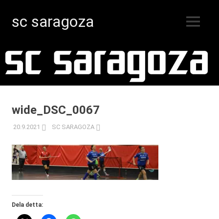
sc saragoza
MENY
Innebandy
Hoppa
i
Kristinestad
till
sedan
innehåll
1996
wide_DSC_0067
20.9.2021
SC SARAGOZA
Dela detta: