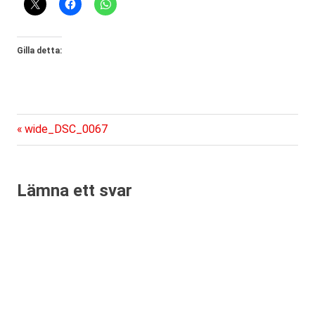
Gilla detta:
Föregående
Inläggsnavigering
wide_DSC_0067
inlägg:
Lämna ett svar