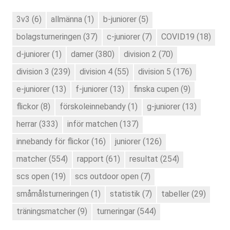
3v3
(6)
allmänna
(1)
b-juniorer
(5)
bolagsturneringen
(37)
c-juniorer
(7)
COVID19
(18)
d-juniorer
(1)
damer
(380)
division 2
(70)
division 3
(239)
division 4
(55)
division 5
(176)
e-juniorer
(13)
f-juniorer
(13)
finska cupen
(9)
flickor
(8)
förskoleinnebandy
(1)
g-juniorer
(13)
herrar
(333)
inför matchen
(137)
innebandy för flickor
(16)
juniorer
(126)
matcher
(554)
rapport
(61)
resultat
(254)
scs open
(19)
scs outdoor open
(7)
småmålsturneringen
(1)
statistik
(7)
tabeller
(29)
träningsmatcher
(9)
turneringar
(544)