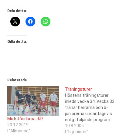
Dela detta:
Gilla detta:
Relaterade
Träningsturer
Höstens träningsturer
inleds vecka 34. Vecka 33
tränar herrarna och b-
juniorerna undantagsvis
Motståndarna då?
enligt följande program:
20.12.2019
Tisdag 19.00
10.8.2005
I ”Allmänna”
Kristinahallen, Onsdag
I ”b-juniorer”