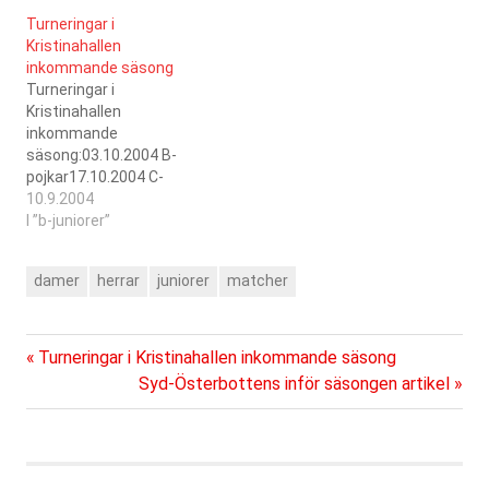
19.00 Kristinahallen,
Turneringar i
Fredag 19.00
Kristinahallen
Kristinahallen. Från och
inkommande säsong
med vecka 34 tränar
Turneringar i
herrarna och b-juniorerna
Kristinahallen
onsdagar 20.30 i
inkommande
Kristinahallen och
säsong:03.10.2004 B-
fredagar 19.00 i
pojkar17.10.2004 C-
Kristinahallen. Damerna
pojkar13.11.2004 Damer
10.9.2004
tränar fredagar 20.30 i
div 222.01.2005 C-
I ”b-juniorer”
Kristinahallen.
pojkar05.02.2005 Herrar
div 3
damer
herrar
juniorer
matcher
Föregående
Inläggsnavigering
Turneringar i Kristinahallen inkommande säsong
inlägg:
Nästa
Syd-Österbottens inför säsongen artikel
inlägg: