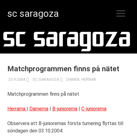
sc saragoza
MENY
Innebandy
Hoppa
i
Kristinestad
till
sedan
innehåll
1996
Matchprogrammen finns på nätet
23.9.2004
SC SARAGOZA
DAMER
,
HERRAR
Matchprogrammen finns på nätet
Herrarna
|
Damerna
|
B-juniorerna
|
C-juniorerna
Observera att B-juniorernas första turnering flyttas till
söndagen den 03.10.2004.