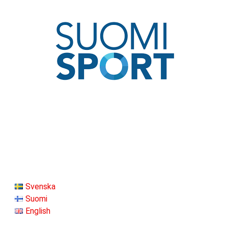
Svenska
Suomi
English