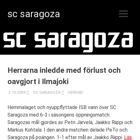
sc saragoza
MENY
Innebandy
Hoppa
i
Kristinestad
till
sedan
innehåll
1996
Herrarna inledde med förlust och
oavgjort i Ilmajoki
2.10.2004
SC SARAGOZA
HERRAR
Hemmalaget och nyuppflyttade ISB vann över SC
Saragoza med 6-3 i säsongens öppningsmatch.
Saragozas mål gjordes av Petri Järvelä, Jaakko Riippi och
Markus Kohtala. I den andra matchen delade PeTo och
Saragoza på poängen. 1-1 efter mål av Jaakko Riippi.
Läs