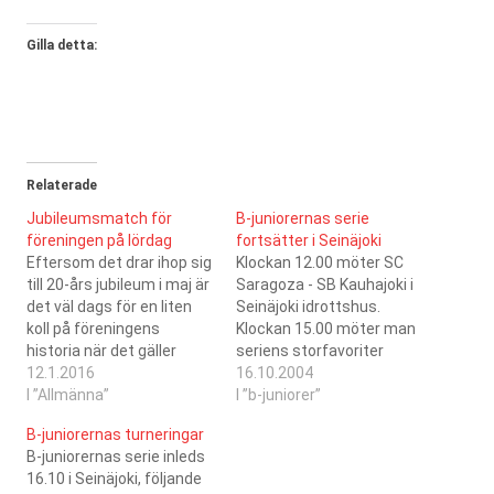
Gilla detta:
Relaterade
Jubileumsmatch för
B-juniorernas serie
föreningen på lördag
fortsätter i Seinäjoki
Eftersom det drar ihop sig
Klockan 12.00 möter SC
till 20-års jubileum i maj är
Saragoza - SB Kauhajoki i
det väl dags för en liten
Seinäjoki idrottshus.
koll på föreningens
Klockan 15.00 möter man
historia när det gäller
seriens storfavoriter
antal spelade matcher...
12.1.2016
Jeppis FBC.
16.10.2004
SC Saragozas herrlag har
I ”Allmänna”
I ”b-juniorer”
under de här åren spelat
B-juniorernas turneringar
åtminstone 501 matcher,
B-juniorernas serie inleds
varav 348 matcher i
16.10 i Seinäjoki, följande
förbundets serier och 36 i