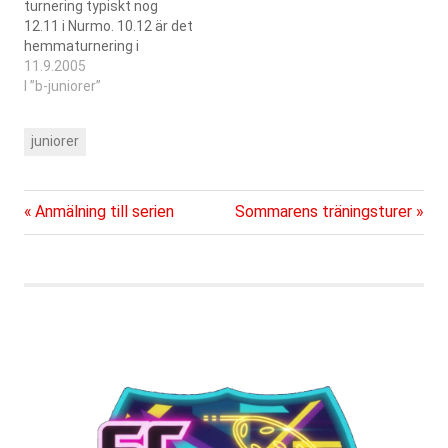
turnering typiskt nog
Aurinkoliiga. Resten…
12.11 i Nurmo. 10.12 är det
hemmaturnering i
Kristinahallen.
11.9.2005
Grundseriens vinnare
I ”b-juniorer”
fortsätter till FM-serien -
de övriga spelar en
juniorer
distriktsfortsättningsserie.
Föregående
Nästa
Inläggsnavigering
Anmälning till serien
Sommarens träningsturer
inlägg:
inlägg: