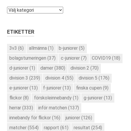
Kategorier
ETIKETTER
3v3
(6)
allmänna
(1)
b-juniorer
(5)
bolagsturneringen
(37)
c-juniorer
(7)
COVID19
(18)
d-juniorer
(1)
damer
(380)
division 2
(70)
division 3
(239)
division 4
(55)
division 5
(176)
e-juniorer
(13)
f-juniorer
(13)
finska cupen
(9)
flickor
(8)
förskoleinnebandy
(1)
g-juniorer
(13)
herrar
(333)
inför matchen
(137)
innebandy för flickor
(16)
juniorer
(126)
matcher
(554)
rapport
(61)
resultat
(254)