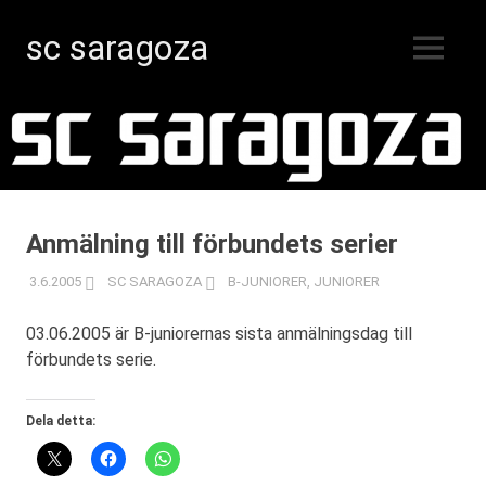
sc saragoza
MENY
Innebandy
Hoppa
i
Kristinestad
till
sedan
innehåll
1996
Anmälning till förbundets serier
3.6.2005
SC SARAGOZA
B-JUNIORER
,
JUNIORER
03.06.2005 är B-juniorernas sista anmälningsdag till
förbundets serie.
Dela detta: