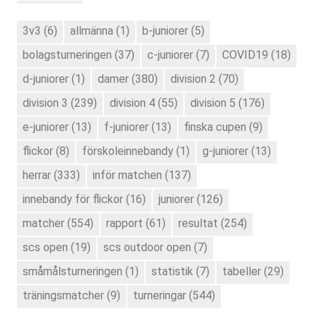
3v3
(6)
allmänna
(1)
b-juniorer
(5)
bolagsturneringen
(37)
c-juniorer
(7)
COVID19
(18)
d-juniorer
(1)
damer
(380)
division 2
(70)
division 3
(239)
division 4
(55)
division 5
(176)
e-juniorer
(13)
f-juniorer
(13)
finska cupen
(9)
flickor
(8)
förskoleinnebandy
(1)
g-juniorer
(13)
herrar
(333)
inför matchen
(137)
innebandy för flickor
(16)
juniorer
(126)
matcher
(554)
rapport
(61)
resultat
(254)
scs open
(19)
scs outdoor open
(7)
småmålsturneringen
(1)
statistik
(7)
tabeller
(29)
träningsmatcher
(9)
turneringar
(544)