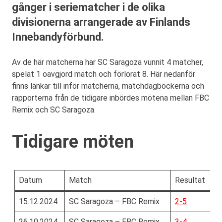
gånger i seriematcher i de olika
divisionerna arrangerade av Finlands
Innebandyförbund.
Av de här matcherna har SC Saragoza vunnit 4 matcher,
spelat 1 oavgjord match och förlorat 8. Här nedanför
finns länkar till inför matcherna, matchdagböckerna och
rapporterna från de tidigare inbördes mötena mellan FBC
Remix och SC Saragoza.
Tidigare möten
Datum
Match
Resultat
15.12.2024
SC Saragoza – FBC Remix
2-5
26.10.2024
SC Saragoza – FBC Remix
3-4