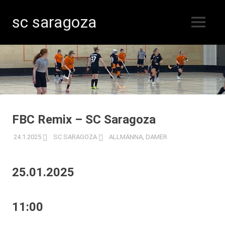
sc saragoza
MENY
Innebandy
Hoppa
i
Kristinestad
till
sedan
innehåll
1996
FBC Remix – SC Saragoza
24.1.2025
SC SARAGOZA
ALLMÄNNA
,
DAMER
25.01.2025
11:00