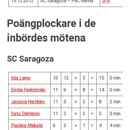
15.12.2012
SC Saragoza – FBC Remix
0-4
Poängplockare i de
inbördes mötena
SC Saragoza
Iida Laine
10
12
+
3
=
15
0 min
Emilia Heikinmäki
11
6
+
8
=
14
0 min
Jessica Hietikko
11
5
+
3
=
8
2 min
Satu Dahlgren
11
3
+
2
=
5
0 min
Pauliina Mäkelä
6
3
+
1
=
4
4 min