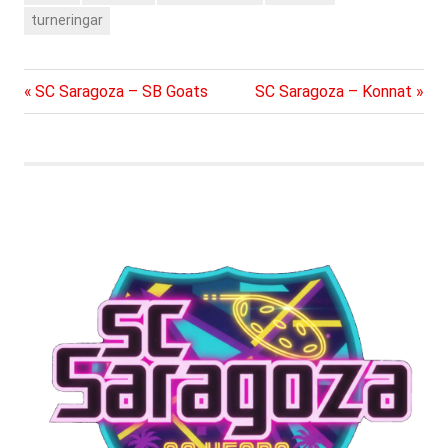
turneringar
Föregående
Nästa
Inläggsnavigering
SC Saragoza – SB Goats
SC Saragoza – Konnat
inlägg:
inlägg: