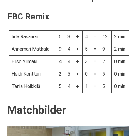
FBC Remix
Iida Räsänen
6
8
+
4
=
12
2 min
Annemari Matkala
9
4
+
5
=
9
2 min
Elise Ylimäki
4
4
+
3
=
7
0 min
Heidi Kontturi
2
5
+
0
=
5
0 min
Tania Heikkilä
5
4
+
1
=
5
0 min
Matchbilder