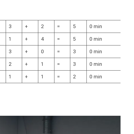
3
+
2
=
5
0 min
1
+
4
=
5
0 min
3
+
0
=
3
0 min
2
+
1
=
3
0 min
1
+
1
=
2
0 min