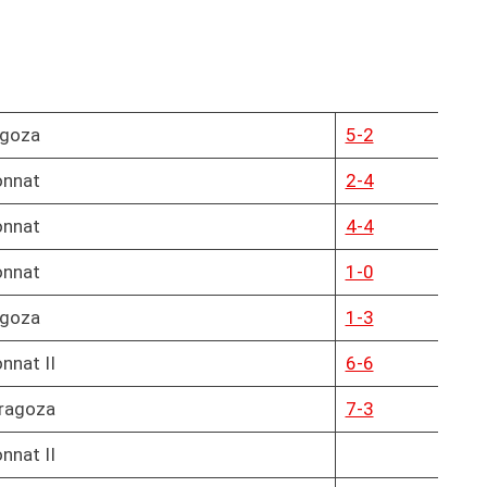
agoza
5-2
onnat
2-4
onnat
4-4
onnat
1-0
agoza
1-3
nnat II
6-6
aragoza
7-3
nnat II