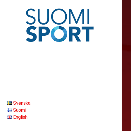
Svenska
Suomi
English