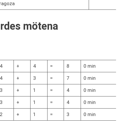
aragoza
ördes mötena
4
+
4
=
8
0 min
4
+
3
=
7
0 min
3
+
1
=
4
0 min
3
+
1
=
4
0 min
2
+
1
=
3
0 min