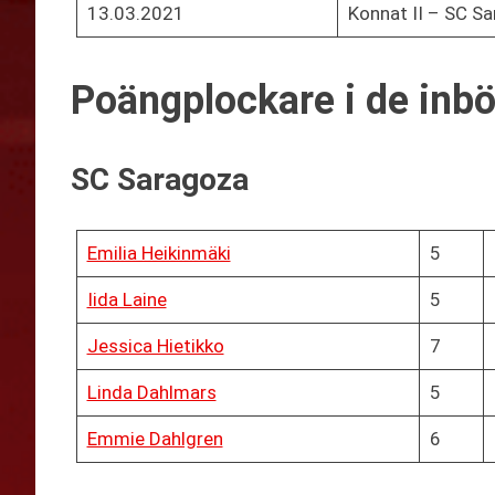
13.03.2021
Konnat II – SC S
Poängplockare i de inb
SC Saragoza
Emilia Heikinmäki
5
Iida Laine
5
Jessica Hietikko
7
Linda Dahlmars
5
Emmie Dahlgren
6