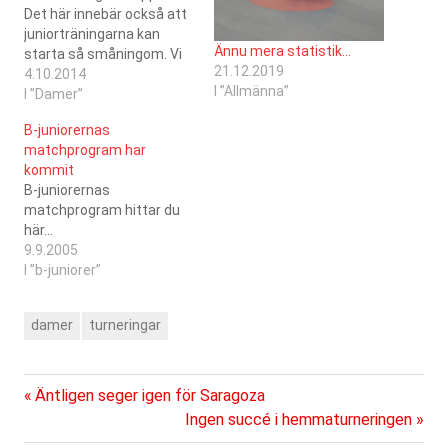
Det här innebär också att
juniorträningarna kan
Ännu mera statistik…
starta så småningom. Vi
21.12.2019
siktar på söndagen den
4.10.2014
I ”Allmänna”
19.10 eftersom herrarna
I ”Damer”
har turnering den 12.10.
B-juniorernas
På våra sidor hittas det
matchprogram har
nypublicerade
kommit
matchprogrammet här.
B-juniorernas
Evenemang skapas också
matchprogram hittar du
på föreningens facebook-
här...
grupp och de läggs också
9.9.2005
naturligtvis till i
I ”b-juniorer”
kalendern…
damer
turneringar
Föregående
Inläggsnavigering
Äntligen seger igen för Saragoza
inlägg:
Nästa
Ingen succé i hemmaturneringen
inlägg: