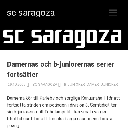
sc saragoza
MENY
Innebandy
Hoppa
i
Kristinestad
till
sedan
innehåll
1996
Damernas och b-juniorernas serier
fortsätter
29.10.2005
SC SARAGOZA
B-JUNIORER
,
DAMER
,
JUNIORER
Damerna kör till Karleby och sorgliga Kanuunahalli för att
fortsätta striden om poängen i division 3. Samtidigt tar
sig b-juniorerna till Toholampi till den smala sargen i
Idrottshuset för att försöka bärga säsongens första
poäng.