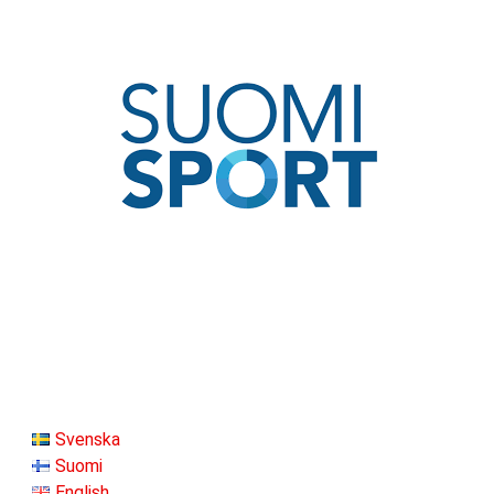
Svenska
Suomi
English