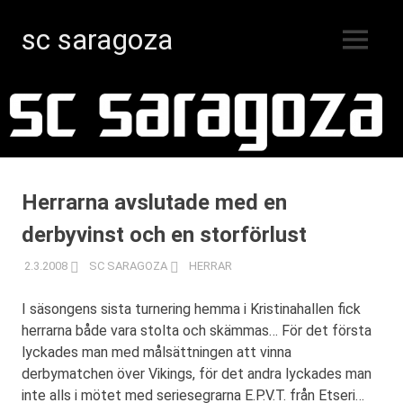
sc saragoza
MENY
Innebandy
Hoppa
i
Kristinestad
till
sedan
innehåll
1996
Herrarna avslutade med en
derbyvinst och en storförlust
2.3.2008
SC SARAGOZA
HERRAR
I säsongens sista turnering hemma i Kristinahallen fick
herrarna både vara stolta och skämmas… För det första
lyckades man med målsättningen att vinna
derbymatchen över Vikings, för det andra lyckades man
inte alls i mötet med seriesegrarna E.P.V.T. från Etseri…