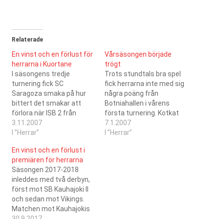
Relaterade
En vinst och en förlust för
Vårsäsongen började
herrarna i Kuortane
trögt
I säsongens tredje
Trots stundtals bra spel
turnering fick SC
fick herrarna inte med sig
Saragoza smaka på hur
några poäng från
bittert det smakar att
Botniahallen i vårens
förlora när ISB 2 från
första turnering. Kotkat
Ilmola lyckades vända och
3.11.2007
spurtade ikapp och förbi
7.1.2007
vinna. I den andra
I ”Herrar”
och samma sak lyckades
I ”Herrar”
matchen för dagen
också FBC Luja med.
En vinst och en förlust i
besegrade SC Saragoza
premiären för herrarna
SB Kauhajoki efter en
Säsongen 2017-2018
gedigen kämpainsats.
inleddes med två derbyn,
först mot SB Kauhajoki II
och sedan mot Vikings.
Matchen mot Kauhajokis
andralag blev tudelad, i
30.9.2017