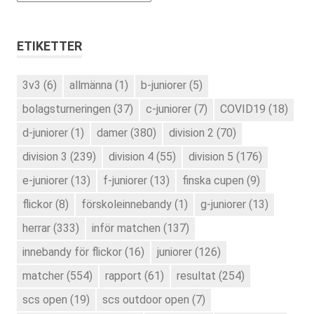
ETIKETTER
3v3
(6)
allmänna
(1)
b-juniorer
(5)
bolagsturneringen
(37)
c-juniorer
(7)
COVID19
(18)
d-juniorer
(1)
damer
(380)
division 2
(70)
division 3
(239)
division 4
(55)
division 5
(176)
e-juniorer
(13)
f-juniorer
(13)
finska cupen
(9)
flickor
(8)
förskoleinnebandy
(1)
g-juniorer
(13)
herrar
(333)
inför matchen
(137)
innebandy för flickor
(16)
juniorer
(126)
matcher
(554)
rapport
(61)
resultat
(254)
scs open
(19)
scs outdoor open
(7)