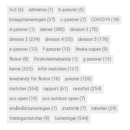
3v3
(6)
allmänna
(1)
b-juniorer
(5)
bolagsturneringen
(37)
c-juniorer
(7)
COVID19
(18)
d-juniorer
(1)
damer
(380)
division 2
(70)
division 3
(239)
division 4
(55)
division 5
(176)
e-juniorer
(13)
f-juniorer
(13)
finska cupen
(9)
flickor
(8)
förskoleinnebandy
(1)
g-juniorer
(13)
herrar
(333)
inför matchen
(137)
innebandy för flickor
(16)
juniorer
(126)
matcher
(554)
rapport
(61)
resultat
(254)
scs open
(19)
scs outdoor open
(7)
småmålsturneringen
(1)
statistik
(7)
tabeller
(29)
träningsmatcher
(9)
turneringar
(544)