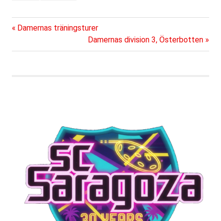
Föregående
Inläggsnavigering
Damernas träningsturer
inlägg:
Nästa
Damernas division 3, Österbotten
inlägg: