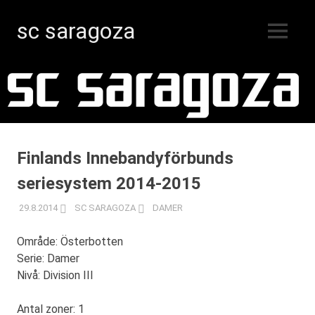
sc saragoza
MENY
Innebandy
Hoppa
i
Kristinestad
till
sedan
innehåll
1996
Finlands Innebandyförbunds
seriesystem 2014-2015
29.8.2014
SC SARAGOZA
DAMER
Område: Österbotten
Serie: Damer
Nivå: Division III
Antal zoner: 1