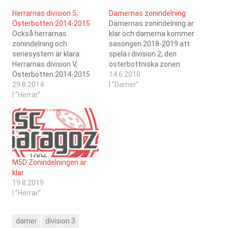
Herrarnas division 5,
Damernas zonindelning
Österbotten 2014-2015
Damernas zonindelning är
Också herrarnas
klar och damerna kommer
zonindelning och
säsongen 2018-2019 att
seriesystem är klara:
spela i division 2, den
Herrarnas division V,
österbottniska zonen.
Österbotten 2014-2015
Lagen i zonen är:Jeppis
14.6.2018
Serie: MDivision: 5Zon: 38
29.8.2014
FBCSPVSC
I ”Damer”
Förening, lag och
I ”Herrar”
SaragozaISBNibacosSB
hemort:SB Jytky, SB Jytky,
Vaasa MummotSC
JurvaHonkajoen Seudun
KokkolaSB
Urheilijat, HSU,
KauhajokiPaSuSB Vaasa
HonkajokiIlmajoen
Som vanligt spelas en
Salibandy, ISB III,
dubbel serie med 9
IlmajokiKauhajoen Karhu,
turneringar, de två första
M5D Zonindelningen är
SB Kauhajoki II,
lagen spelar ett kval mot
klar
KauhajokiKurikan Ryhti,
de två bästa lagen i…
19.8.2019
KuRy, KurikkaSC Saragoza,
I ”Herrar”
SCS, Kristinestad Antal
zoner: 3Antal lag i
zonerna: 6-
damer
division 3
8Serieomgångar…