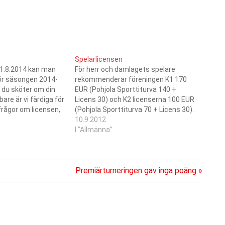
Spelarlicensen
 1.8.2014 kan man
För herr och damlagets spelare
 för säsongen 2014-
rekommenderar föreningen K1 170
 du sköter om din
EUR (Pohjola Sporttiturva 140 +
are är vi färdiga för
Licens 30) och K2 licenserna 100 EUR
frågor om licensen,
(Pohjola Sporttiturva 70 + Licens 30).
örbundets sidor,
För juniorerna rekommederar vi Hj
10.9.2012
ed Mats.
licensen 23 EUR (Pohjola Sporttiturva
I ”Allmänna”
 för vuxna:
3 EUR + Licens 20 EUR).
 (tidigare…
Nästa
Premiärturneringen gav inga poäng
inlägg: