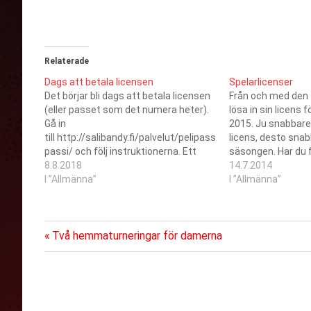
Relaterade
Dags att betala licensen
Spelarlicenser
Det börjar bli dags att betala licensen
Från och med den
(eller passet som det numera heter).
lösa in sin licens
Gå in
2015. Ju snabbare
till http://salibandy.fi/palvelut/pelipassit/osta-
licens, desto snabb
passi/ och följ instruktionerna. Ett
säsongen. Har du 
pass med försäkring går på 203 € för
8.8.2018
läs på om den på f
14.7.2014
säsongen 2018-2019.
I ”Allmänna”
eller ta kontakt m
I ”Allmänna”
Licensalternativen
Tävlingslicenserna
Föregående
Inläggsnavigering
Två hemmaturneringar för damerna
inlägg: