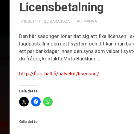
Licensbetalning
7.10.2014
SC SARAGOZA
ALLMÄNNA
Den här säsongen lönar det sig att fixa licensen i ski
laguppställningen i ett system och dit kan man bara 
ett par bankdagar innan den syns som valbar i system
du frågor, kontakta Mats Backlund…
http://floorball.fi/palvelut/lisenssit/
Dela detta:
Gilla detta: