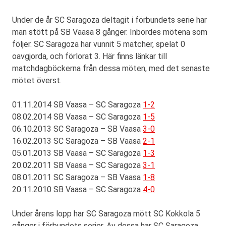
Under de år SC Saragoza deltagit i förbundets serie har
man stött på SB Vaasa 8 gånger. Inbördes mötena som
följer. SC Saragoza har vunnit 5 matcher, spelat 0
oavgjorda, och förlorat 3. Här finns länkar till
matchdagböckerna från dessa möten, med det senaste
mötet överst.
01.11.2014 SB Vaasa – SC Saragoza
1-2
08.02.2014 SB Vaasa – SC Saragoza
1-5
06.10.2013 SC Saragoza – SB Vaasa
3-0
16.02.2013 SC Saragoza – SB Vaasa
2-1
05.01.2013 SB Vaasa – SC Saragoza
1-3
20.02.2011 SB Vaasa – SC Saragoza
3-1
08.01.2011 SC Saragoza – SB Vaasa
1-8
20.11.2010 SB Vaasa – SC Saragoza
4-0
Under årens lopp har SC Saragoza mött SC Kokkola 5
gånger i förbundets serier. Av dessa har SC Saragoza