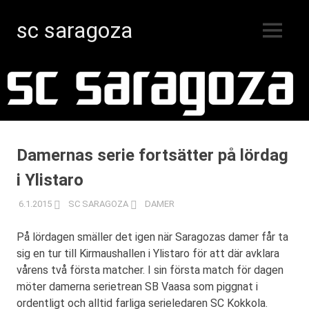
sc saragoza
MENY
Innebandy
Hoppa
i
Kristinestad
till
sedan
innehåll
1996
Damernas serie fortsätter på lördag
i Ylistaro
6.1.2015
SC SARAGOZA
DAMER
På lördagen smäller det igen när Saragozas damer får ta
sig en tur till Kirmaushallen i Ylistaro för att där avklara
vårens två första matcher. I sin första match för dagen
möter damerna serietrean SB Vaasa som piggnat i
ordentligt och alltid farliga serieledaren SC Kokkola.