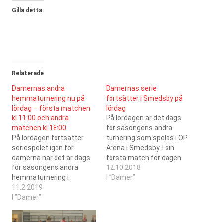
Gilla detta:
Relaterade
Damernas andra
Damernas serie
hemmaturnering nu på
fortsätter i Smedsby på
lördag – första matchen
lördag
kl 11:00 och andra
På lördagen är det dags
matchen kl 18:00
för säsongens andra
På lördagen fortsätter
turnering som spelas i OP
seriespelet igen för
Arena i Smedsby. I sin
damerna när det är dags
första match för dagen
för säsongens andra
(matchstart kl 10:00)
12.10.2018
hemmaturnering i
möter damerna SB Vaasa,
I ”Damer”
Kristinahallen. I sin första
11.2.2019
i den andra (matchstart kl
match för dagen
I ”Damer”
12:00) SC Kokkola. Under
(matchstart kl 11:00)
de år SC Saragoza
möter damerna SB Vaasa,
deltagit i förbundets serie