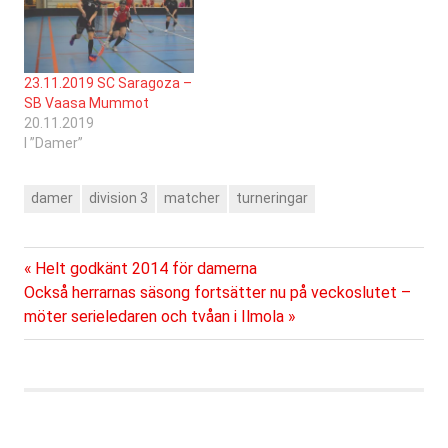
och i den andra
har man stött på…
(matchstart kl 18:00) Blue
Fox II. Under de år SC
Saragoza deltagit i
23.11.2019 SC Saragoza –
förbundets serie har…
SB Vaasa Mummot
20.11.2019
I ”Damer”
damer
division 3
matcher
turneringar
Föregående
Inläggsnavigering
Helt godkänt 2014 för damerna
Nästa
inlägg:
Också herrarnas säsong fortsätter nu på veckoslutet –
inlägg:
möter serieledaren och tvåan i Ilmola