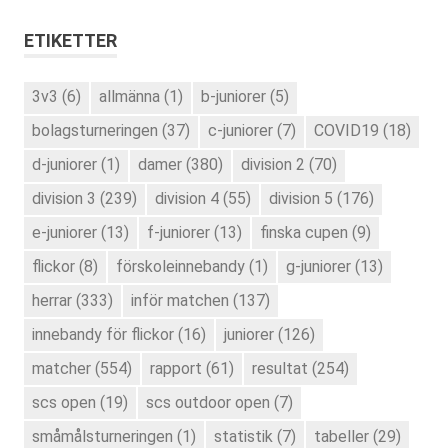
ETIKETTER
3v3
(6)
allmänna
(1)
b-juniorer
(5)
bolagsturneringen
(37)
c-juniorer
(7)
COVID19
(18)
d-juniorer
(1)
damer
(380)
division 2
(70)
division 3
(239)
division 4
(55)
division 5
(176)
e-juniorer
(13)
f-juniorer
(13)
finska cupen
(9)
flickor
(8)
förskoleinnebandy
(1)
g-juniorer
(13)
herrar
(333)
inför matchen
(137)
innebandy för flickor
(16)
juniorer
(126)
matcher
(554)
rapport
(61)
resultat
(254)
scs open
(19)
scs outdoor open
(7)
småmålsturneringen
(1)
statistik
(7)
tabeller
(29)