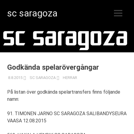
sc saragoza
MENY
Innebandy
Hoppa
i
Kristinestad
till
sedan
innehåll
1996
Godkända spelarövergångar
8.8.2015
SC SARAGOZA
HERRAR
På listan över godkända spelartransfers finns följande
namn:
91. TIMONEN JARNO SC SARAGOZA SALIBANDYSEURA
VAASA 12.08.2015