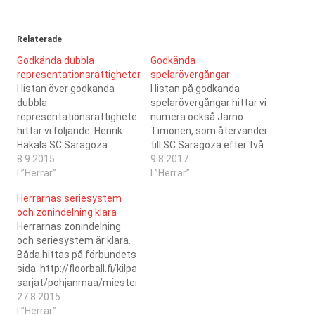
Relaterade
Godkända dubbla
Godkända
representationsrättigheter
spelarövergångar
I listan över godkända
I listan på godkända
dubbla
spelarövergångar hittar vi
representationsrättigheter
numera också Jarno
hittar vi följande: Henrik
Timonen, som återvänder
Hakala SC Saragoza
till SC Saragoza efter två
M5DIV SB Vaasa
8.9.2015
år i SB Vaasa. Jarno är
9.8.2017
09.09.2015Lassi
I ”Herrar”
spelklar från och med
I ”Herrar”
Lähdesmäki Kauhajoen
14.8.2017. Också Mika
Herrarnas seriesystem
Karhu B-pojkar SC
Mäkiranta återvänder till
och zonindelning klara
Saragoza
SC Saragoza efter lite
Herrarnas zonindelning
09.09.2015Jarno Timonen
flera år i IU, Mika spelade
och seriesystem är klara.
SC Saragoza M5DIV SB
med SCS säsongen 2001-
Båda hittas på förbundets
Vaasa 09.09.2015
2002. Mika är spelklar från
sida: http://floorball.fi/kilpailu/alueelliset-
och…
sarjat/pohjanmaa/miesten-
v-div/. I år blev det en
27.8.2015
kustzon, med en hel del
I ”Herrar”