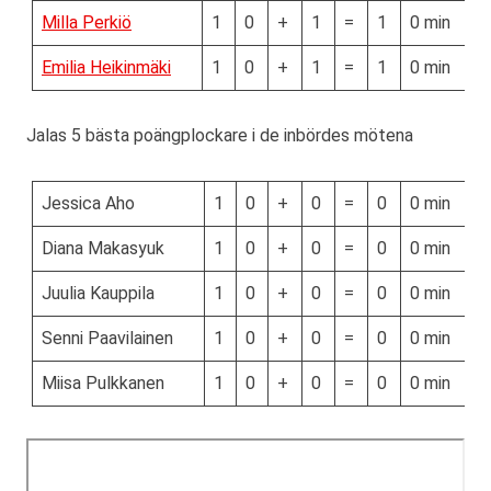
Milla Perkiö
1
0
+
1
=
1
0 min
Emilia Heikinmäki
1
0
+
1
=
1
0 min
Jalas 5 bästa poängplockare i de inbördes mötena
Jessica Aho
1
0
+
0
=
0
0 min
Diana Makasyuk
1
0
+
0
=
0
0 min
Juulia Kauppila
1
0
+
0
=
0
0 min
Senni Paavilainen
1
0
+
0
=
0
0 min
Miisa Pulkkanen
1
0
+
0
=
0
0 min