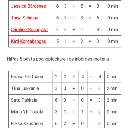
Jessica Bårdsnes
6
3
+
5
=
8
0 min
Tanja Selimaa
6
3
+
3
=
6
0 min
Caroline Rönnqvist
2
3
+
1
=
4
0 min
Kati Kohtakangas
5
1
+
2
=
3
0 min
HiPas 5 bästa poängplockare i de inbördes mötena
Roosa Peltoarvo
2
0
+
4
=
4
0 min
Tiina Lukkarila
3
3
+
0
=
3
2 min
Satu Pahkala
6
3
+
0
=
3
2 min
Marjo Yli-Tokola
3
1
+
1
=
2
0 min
Riikka Kaustinen
6
2
+
0
=
2
0 min