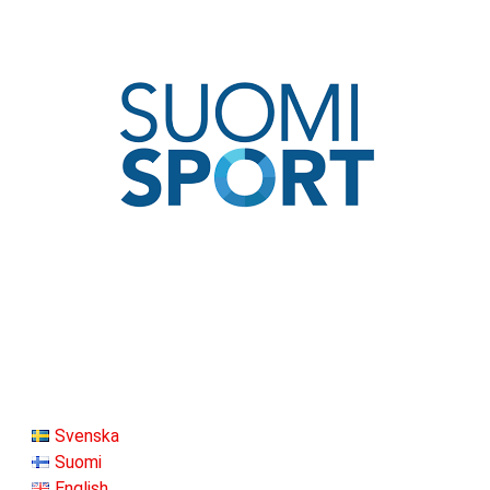
Svenska
Suomi
English