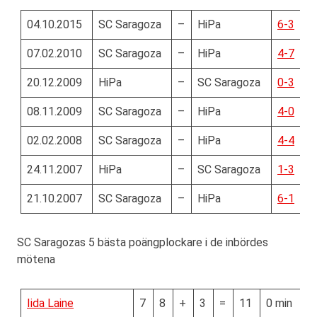
04.10.2015
SC Saragoza
–
HiPa
6-3
07.02.2010
SC Saragoza
–
HiPa
4-7
20.12.2009
HiPa
–
SC Saragoza
0-3
08.11.2009
SC Saragoza
–
HiPa
4-0
02.02.2008
SC Saragoza
–
HiPa
4-4
24.11.2007
HiPa
–
SC Saragoza
1-3
21.10.2007
SC Saragoza
–
HiPa
6-1
SC Saragozas 5 bästa poängplockare i de inbördes
mötena
Iida Laine
7
8
+
3
=
11
0 min