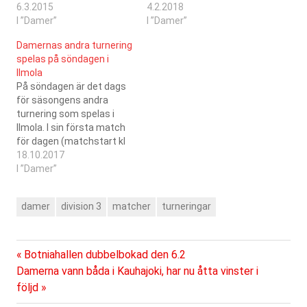
Kauhajoki. I sin första
6.3.2015
sin första match för
4.2.2018
match för dagen
I ”Damer”
dagen (matchstart kl
I ”Damer”
(matchstart kl 11:00)
15:00) möter damerna SC
Damernas andra turnering
möter damerna SB
Kokkola, och i den andra
spelas på söndagen i
Kauhajoki, och i den andra
(matchstart kl 17:00) SB
Ilmola
(matchstart kl 13:00)
Kauhajoki. Under de år SC
På söndagen är det dags
PaSu. Under de år SC
Saragoza deltagit i
för säsongens andra
Saragoza deltagit i
förbundets serie har man
turnering som spelas i
förbundets serie…
stött…
Ilmola. I sin första match
för dagen (matchstart kl
13:00) möter damerna SB
18.10.2017
Kauhajoki, och i den andra
I ”Damer”
(matchstart kl 16:00) SC
Kokkola. Under de år SC
damer
division 3
matcher
turneringar
Saragoza deltagit i
förbundets serie har man
stött på SB Kauhajoki…
Föregående
Inläggsnavigering
Botniahallen dubbelbokad den 6.2
Nästa
inlägg:
Damerna vann båda i Kauhajoki, har nu åtta vinster i
inlägg:
följd