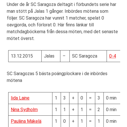
Under de år SC Saragoza deltagit i förbundets serie har
man stött på Jalas 1 gånger. Inbördes mötena som
följer. SC Saragoza har vunnit 1 matcher, spelat 0
oavgjorda, och förlorat 0. Här finns länkar till
matchdagböckerna från dessa möten, med det senaste
mötet överst.
13.12.2015
Jalas
–
SC Saragoza
0-4
SC Saragozas 5 bästa poängplockare i de inbördes
mötena
Iida Laine
1
3
+
0
=
3
0 min
Nina Sydholm
1
1
+
1
=
2
0 min
Pauliina Mäkelä
1
0
+
1
=
1
0 min