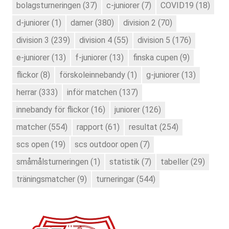
bolagsturneringen
(37)
c-juniorer
(7)
COVID19
(18)
d-juniorer
(1)
damer
(380)
division 2
(70)
division 3
(239)
division 4
(55)
division 5
(176)
e-juniorer
(13)
f-juniorer
(13)
finska cupen
(9)
flickor
(8)
förskoleinnebandy
(1)
g-juniorer
(13)
herrar
(333)
inför matchen
(137)
innebandy för flickor
(16)
juniorer
(126)
matcher
(554)
rapport
(61)
resultat
(254)
scs open
(19)
scs outdoor open
(7)
småmålsturneringen
(1)
statistik
(7)
tabeller
(29)
träningsmatcher
(9)
turneringar
(544)