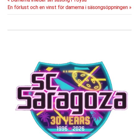
Inläggsnavigering
Nästa
inlägg:
En förlust och en vinst för damerna i säsongsöppningen
inlägg: