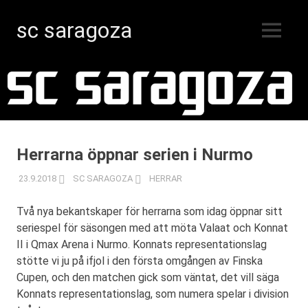
sc saragoza
MENY
Innebandy
Hoppa
i
Kristinestad
till
sedan
innehåll
1996
Herrarna öppnar serien i Nurmo
23.9.2018
SC SARAGOZA
HERRAR
Två nya bekantskaper för herrarna som idag öppnar sitt
seriespel för säsongen med att möta Valaat och Konnat
II i Qmax Arena i Nurmo. Konnats representationslag
stötte vi ju på ifjol i den första omgången av Finska
Cupen, och den matchen gick som väntat, det vill säga
Konnats representationslag, som numera spelar i division