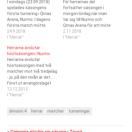
I söndags (23.09.2018)
För herrarnas del
spelades säsongens
fortsätter säsongen i
första turnering i Qmax
morgon lördag när man
Arena, Nurmo. I dagens
tar sig till Nurmo och
första match mötte
Qmax Arena för att möte
herrarna Valaat. Den
24.9.2018
SBS Lapua och ISB II.
2.11.2018
matchen slutade med en
I ”Herrar”
Serien har visat sig vara
I ”Herrar”
förlust med 1-5. I den
rätt jämn och det är svårt
Herrarna avslutar
andra matchen mötte
att spekulera om
höstsäsongen i Nurmo
herrarna Konnat II och i
skillnaderna mellan lagen
Herrarna avslutar
den här matchen blev den
än så länge. Fyra poäng är
höstsäsongen med två
en 4-3 förlust. Officiella
helt realistiskt,…
matcher mot två tredjelag
resultat, tabeller och
- jo, på den nivån är det…
poängbörser hittar…
Först ut arrangörslaget
Nurmon Jymy III med
13.12.2013
gamle Saragozaspelaren
I ”Herrar”
Risto Mänty i leden. I
dagens andra match
division 4
herrar
matcher
turneringar
möter man ISB III från
Ilmajoki. Återigen borde
det vara helt möjligt att
samla 4 poäng, men……
Föregående
Damerna inleder sin säsong i Töysä