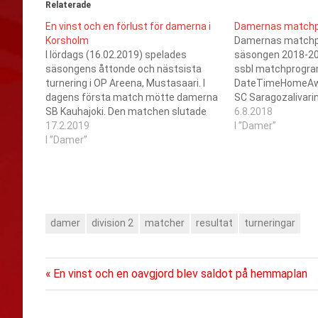
Relaterade
En vinst och en förlust för damerna i
Damernas match
Korsholm
Damernas matchp
I lördags (16.02.2019) spelades
säsongen 2018-201
säsongens åttonde och nästsista
ssbl matchprogr
turnering i OP Areena, Mustasaari. I
DateTimeHomeAwa
dagens första match mötte damerna
SC SaragozaIivari
SB Kauhajoki. Den matchen slutade
LiikuntahalliTöys
6.8.2018
med en vinst med 5-2. I den andra
17.2.2019
Saragoza-SB Vaa
I ”Damer”
matchen mötte damerna SPV och i
I ”Damer”
LiikuntahalliTöys
den här matchen blev den en 4-0
Vaasa-SC Sarago
förlust. Officiella resultat, tabeller
AreenaMustasaar
och…
Kokkola-SC Sara
AreenaMustasaar
Saragoza-Jeppis
damer
division 2
matcher
resultat
turneringar
FBCHollihakaKokk
SC
SaragozaHollihak
Kauhajoki-SC Sa
Föregående
Inläggsnavigering
En vinst och en oavgjord blev saldot på hemmaplan
ArenaNurmo24.11
inlägg:
Saragoza-PaSuQ
ArenaNurmo15.12