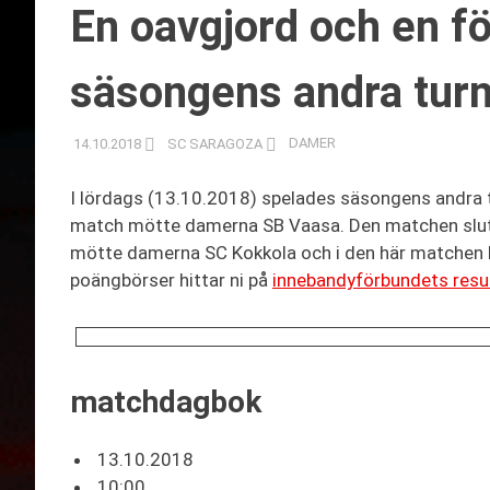
En oavgjord och en fö
säsongens andra turn
14.10.2018
SC SARAGOZA
DAMER
I lördags (13.10.2018) spelades säsongens andra t
match mötte damerna SB Vaasa. Den matchen slut
mötte damerna SC Kokkola och i den här matchen blev
poängbörser hittar ni på
innebandyförbundets resu
matchdagbok
13.10.2018
10:00