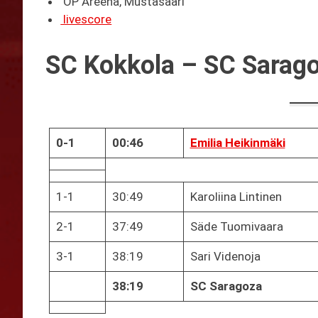
OP Areena, Mustasaari
livescore
SC Kokkola – SC Saragoz
0-1
00:46
Emilia Heikinmäki
1-1
30:49
Karoliina Lintinen
2-1
37:49
Säde Tuomivaara
3-1
38:19
Sari Videnoja
38:19
SC Saragoza