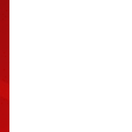
Saragoza-
ISBKristinahallen
Saragoza-
SPVKristinahallen
Vaasa Mummot-SC
CenterJakobstad
Saragoza-SC Kokk
CenterJakobstad2
FBC-SC
SaragozaHollihak
Saragoza-SB
VaasaHollihakaKo
Saragoza-SB Kauh
AreenaMustasaari
SC SaragozaOP
AreenaMustasaari
SC…