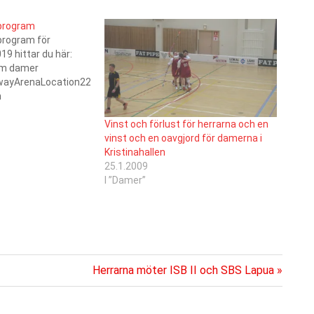
program
rogram för
9 hittar du här:
am damer
yArenaLocation22.09.201816:00ISB-
n
ä22.09.201818:00SC
sa MummotIivarin
Vinst och förlust för herrarna och en
ä13.10.201810:00SB
vinst och en oavgjord för damerna i
zaOP
Kristinahallen
i13.10.201812:00SC
25.1.2009
gozaOP
I ”Damer”
i04.11.201817:00SC
ola04.11.201819:00Nibacos-
aKokkola24.11.201815:00SB
ragozaQmax
Nästa
Herrarna möter ISB II och SBS Lapua
.201818:00SC
inlägg:
max
.201810:00SC