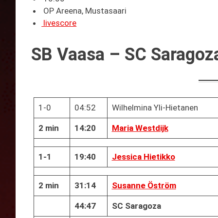
OP Areena, Mustasaari
livescore
SB Vaasa – SC Saragoza 
1-0
04:52
Wilhelmina Yli-Hietanen
2 min
14:20
Maria Westdijk
1-1
19:40
Jessica Hietikko
2 min
31:14
Susanne Öström
44:47
SC Saragoza