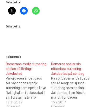
Dela detta:
Gilla detta:
Relaterade
Damernas tredje turnering
Damerna spelar sin
spelas på lördag i
nästsista turnering i
Jakobstad
Jakobstad på söndag
På lördagen är det dags
På söndagen är det dags
för säsongens tredje
för säsongens sjunde
turnering som spelas i nya
turnering som spelas i
Rettighallen i Jakobstad. I
Jakobstad. I sin första
sin första match för
match för dagen
dagen (matchstart kl
17.11.2017
(matchstart kl 16:00)
15.2.2017