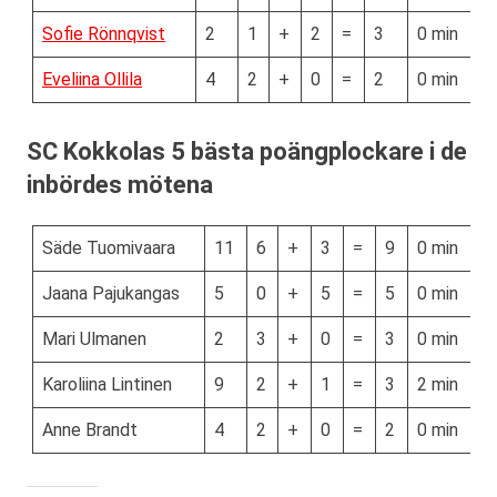
Sofie Rönnqvist
2
1
+
2
=
3
0 min
Eveliina Ollila
4
2
+
0
=
2
0 min
SC Kokkolas 5 bästa poängplockare i de
inbördes mötena
Säde Tuomivaara
11
6
+
3
=
9
0 min
Jaana Pajukangas
5
0
+
5
=
5
0 min
Mari Ulmanen
2
3
+
0
=
3
0 min
Karoliina Lintinen
9
2
+
1
=
3
2 min
Anne Brandt
4
2
+
0
=
2
0 min