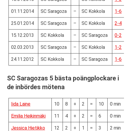
01.11.2014
SC Saragoza
–
SC Kokkola
1-6
25.01.2014
SC Saragoza
–
SC Kokkola
2-4
15.12.2013
SC Kokkola
–
SC Saragoza
0-2
02.03.2013
SC Saragoza
–
SC Kokkola
1-2
24.11.2012
SC Kokkola
–
SC Saragoza
1-6
SC Saragozas 5 bästa poängplockare i
de inbördes mötena
Iida Laine
10
8
+
2
=
10
0 min
Emilia Heikinmäki
11
4
+
2
=
6
0 min
Jessica Hietikko
12
2
+
1
=
3
2 min