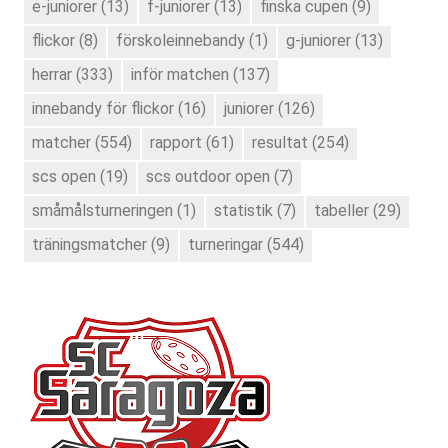
e-juniorer
(13)
f-juniorer
(13)
finska cupen
(9)
flickor
(8)
förskoleinnebandy
(1)
g-juniorer
(13)
herrar
(333)
inför matchen
(137)
innebandy för flickor
(16)
juniorer
(126)
matcher
(554)
rapport
(61)
resultat
(254)
scs open
(19)
scs outdoor open
(7)
småmålsturneringen
(1)
statistik
(7)
tabeller
(29)
träningsmatcher
(9)
turneringar
(544)