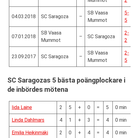
Mummot
2
SB Vaasa
5-
04.03.2018
SC Saragoza
–
Mummot
5
SB Vaasa
2-
07.01.2018
–
SC Saragoza
Mummot
2
SB Vaasa
2-
23.09.2017
SC Saragoza
–
Mummot
5
SC Saragozas 5 bästa poängplockare i
de inbördes mötena
Iida Laine
2
5
+
0
=
5
0 min
Linda Dahlmars
4
1
+
3
=
4
0 min
Emilia Heikinmäki
2
0
+
4
=
4
0 min