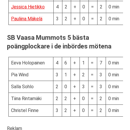
Jessica Hietikko
4
2
+
0
=
2
0 min
Pauliina Mäkelä
3
2
+
0
=
2
0 min
SB Vaasa Mummots 5 bästa
poängplockare i de inbördes mötena
Eeva Holopainen
4
6
+
1
=
7
0 min
Pia Wind
3
1
+
2
=
3
0 min
Salla Sohlo
2
0
+
3
=
3
0 min
Tiina Rintamäki
2
2
+
0
=
2
0 min
Christel Finne
3
2
+
0
=
2
0 min
Reklam