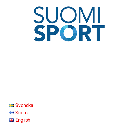
Svenska
Suomi
English