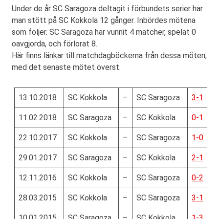
Under de år SC Saragoza deltagit i förbundets serier har
man stött på SC Kokkola 12 gånger. Inbördes mötena
som följer. SC Saragoza har vunnit 4 matcher, spelat 0
oavgjorda, och förlorat 8.
Här finns länkar till matchdagböckerna från dessa möten,
med det senaste mötet överst.
13.10.2018
SC Kokkola
–
SC Saragoza
3-1
11.02.2018
SC Saragoza
–
SC Kokkola
0-1
22.10.2017
SC Kokkola
–
SC Saragoza
1-0
29.01.2017
SC Saragoza
–
SC Kokkola
2-1
12.11.2016
SC Kokkola
–
SC Saragoza
0-2
28.03.2015
SC Kokkola
–
SC Saragoza
3-1
10.01.2015
SC Saragoza
–
SC Kokkola
1-3