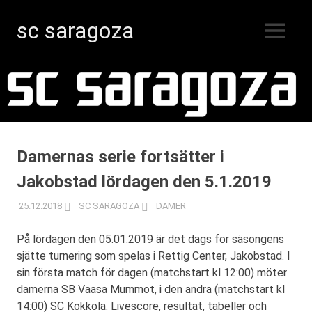
sc saragoza
MENY
Innebandy
Hoppa
i
Kristinestad
till
sedan
innehåll
1996
Damernas serie fortsätter i
Jakobstad lördagen den 5.1.2019
25.12.2018
SC SARAGOZA
DAMER
På lördagen den 05.01.2019 är det dags för säsongens
sjätte turnering som spelas i Rettig Center, Jakobstad. I
sin första match för dagen (matchstart kl 12:00) möter
damerna SB Vaasa Mummot, i den andra (matchstart kl
14:00) SC Kokkola. Livescore, resultat, tabeller och