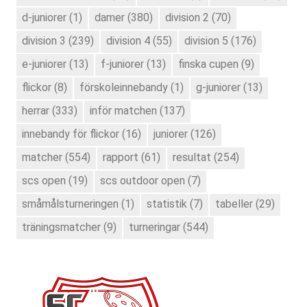
d-juniorer
(1)
damer
(380)
division 2
(70)
division 3
(239)
division 4
(55)
division 5
(176)
e-juniorer
(13)
f-juniorer
(13)
finska cupen
(9)
flickor
(8)
förskoleinnebandy
(1)
g-juniorer
(13)
herrar
(333)
inför matchen
(137)
innebandy för flickor
(16)
juniorer
(126)
matcher
(554)
rapport
(61)
resultat
(254)
scs open
(19)
scs outdoor open
(7)
småmålsturneringen
(1)
statistik
(7)
tabeller
(29)
träningsmatcher
(9)
turneringar
(544)