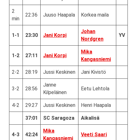
2
22:36
Juuso Haapala
Korkea maila
min
Johan
1-1
23:30
Jani Korpi
YV
Nordgren
Mika
1-2
27:11
Jani Korpi
Kangasniemi
2-2
28:19
Jussi Keskinen
Jani Kivistö
Janne
3-2
28:56
Eetu Lehtola
Kilpeläinen
4-2
29:27
Jussi Keskinen
Henri Haapala
37:01
SC Saragoza
Aikalisä
Mika
4-3
42:24
Veeti Saari
Kangasniemi