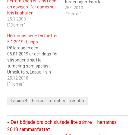
herrarna och en vinst och
turneringen. Första
en oavgjord för damerna i
matchen vände SCS ett 2-
25.9.2010
Kristinahallen
0 underläge mot IU för att
I ”Herrar”
25.1.2009
vinna med 3-5. I den andra
I ”Damer”
matchen var TeRi piggare
och vann med samma
Herrarnas serie fortsätter
siffror.
5.1.2019 i Lappo
På lördagen den
05.01.2019 är det dags för
säsongens sjätte
turnering som spelas i
Urheilutalo, Lapua. I sin
första match för dagen
25.12.2018
(matchstart kl 16:00)
I ”Herrar”
möter herrarna IU, i den
andra (matchstart kl
division 4
herrar
matcher
resultat
18:00) Valaat. Livescore,
resultat, tabeller och
poängbörser hittar ni
på innebandyförbundets
Föregående
Inläggsnavigering
Det började bra och slutade lite sämre – herrarnas
resultatservice. Under de
inlägg:
2018 sammanfattat
år SC Saragoza deltagit…