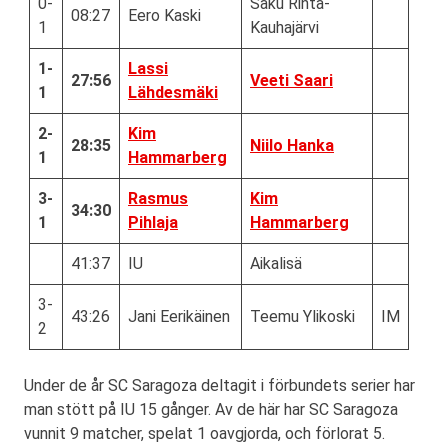
0-
Saku Rinta-
08:27
Eero Kaski
1
Kauhajärvi
1-
Lassi
27:56
Veeti Saari
1
Lähdesmäki
2-
Kim
28:35
Niilo Hanka
1
Hammarberg
3-
Rasmus
Kim
34:30
1
Pihlaja
Hammarberg
41:37
IU
Aikalisä
3-
43:26
Jani Eerikäinen
Teemu Ylikoski
IM
2
Under de år SC Saragoza deltagit i förbundets serier har
man stött på IU 15 gånger. Av de här har SC Saragoza
vunnit 9 matcher, spelat 1 oavgjorda, och förlorat 5.