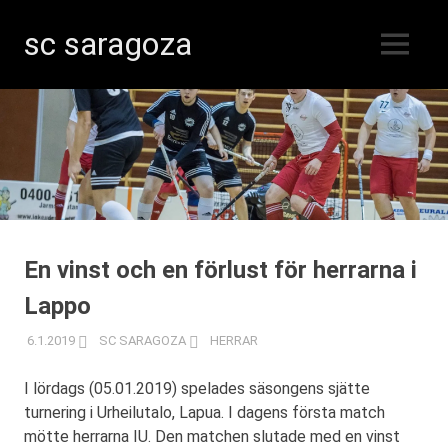
sc saragoza
MENY
Innebandy
Hoppa
i
Kristinestad
till
sedan
innehåll
1996
En vinst och en förlust för herrarna i
Lappo
6.1.2019
SC SARAGOZA
HERRAR
I lördags (05.01.2019) spelades säsongens sjätte
turnering i Urheilutalo, Lapua. I dagens första match
mötte herrarna IU. Den matchen slutade med en vinst