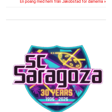
Nästa
En poäng med hem från Jakobstad för damerna
inlägg: