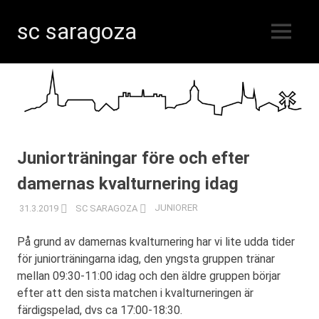
sc saragoza
MENY
Innebandy
Hoppa
i
Kristinestad
till
sedan
innehåll
1996
Juniorträningar före och efter
damernas kvalturnering idag
31.3.2019
SC SARAGOZA
JUNIORER
På grund av damernas kvalturnering har vi lite udda tider
för juniorträningarna idag, den yngsta gruppen tränar
mellan 09:30-11:00 idag och den äldre gruppen börjar
efter att den sista matchen i kvalturneringen är
färdigspelad, dvs ca 17:00-18:30.