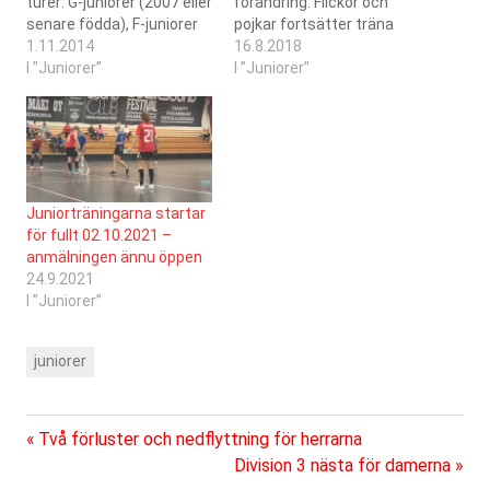
turer: G-juniorer (2007 eller
förändring. Flickor och
senare födda), F-juniorer
pojkar fortsätter träna
(2005-2006 födda) och E-
1.11.2014
tillsammans, men nu bara
16.8.2018
juniorer (2003-2004
I ”Juniorer”
i två olika grupper, en
I ”Juniorer”
födda) klockan 12:00-
yngre och en äldre. Den
13:00. D-juniorer (2001-
yngre gruppen - för barn
2002 födda) och C-juniorer
födda 2009 och senare -
(1999-2000 födda)
tränar mellan kl 12:00 och
klockan 13:00-14:00. B-
13:30, medan den…
juniorerna tränar
Juniorträningarna startar
ensamma klockan 14:00-
för fullt 02.10.2021 –
15:00 eftersom damerna
anmälningen ännu öppen
har matcher idag. Alla
24.9.2021
med! Nya är alltid
I ”Juniorer”
välkomna!
juniorer
Föregående
Inläggsnavigering
Två förluster och nedflyttning för herrarna
inlägg:
Nästa
Division 3 nästa för damerna