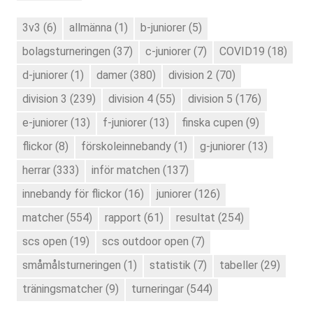
3v3
(6)
allmänna
(1)
b-juniorer
(5)
bolagsturneringen
(37)
c-juniorer
(7)
COVID19
(18)
d-juniorer
(1)
damer
(380)
division 2
(70)
division 3
(239)
division 4
(55)
division 5
(176)
e-juniorer
(13)
f-juniorer
(13)
finska cupen
(9)
flickor
(8)
förskoleinnebandy
(1)
g-juniorer
(13)
herrar
(333)
inför matchen
(137)
innebandy för flickor
(16)
juniorer
(126)
matcher
(554)
rapport
(61)
resultat
(254)
scs open
(19)
scs outdoor open
(7)
småmålsturneringen
(1)
statistik
(7)
tabeller
(29)
träningsmatcher
(9)
turneringar
(544)