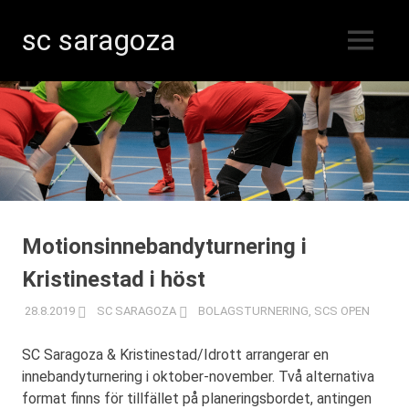
sc saragoza
MENY
Innebandy
Hoppa
i
Kristinestad
till
sedan
innehåll
1996
Motionsinnebandyturnering i
Kristinestad i höst
28.8.2019
SC SARAGOZA
BOLAGSTURNERING
,
SCS OPEN
SC Saragoza & Kristinestad/Idrott arrangerar en
innebandyturnering i oktober-november. Två alternativa
format finns för tillfället på planeringsbordet, antingen