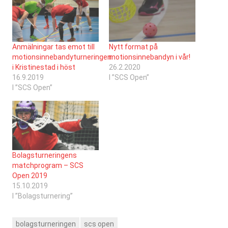
Anmälningar tas emot till
Nytt format på
motionsinnebandyturneringen
motionsinnebandyn i vår!
i Kristinestad i höst
26.2.2020
16.9.2019
I ”SCS Open”
I ”SCS Open”
Bolagsturneringens
matchprogram – SCS
Open 2019
15.10.2019
I ”Bolagsturnering”
bolagsturneringen
scs open