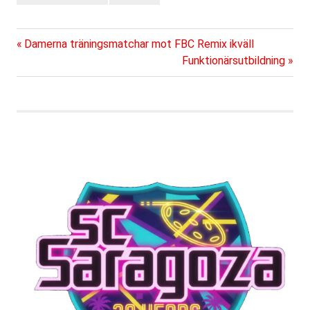
Föregående
Inläggsnavigering
Damerna träningsmatchar mot FBC Remix ikväll
inlägg:
Nästa
Funktionärsutbildning
inlägg: