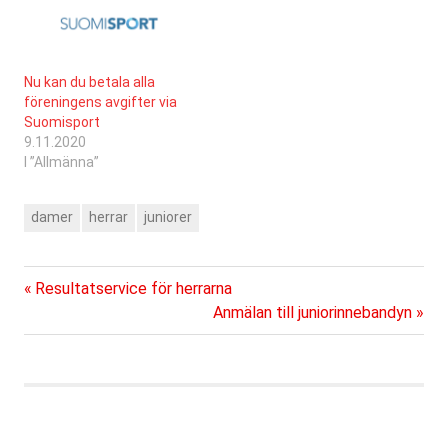
licenser som gäller för alla
våra spelare är
Kilpailulisenssi
(tävlingslicens) som är
Nu kan du betala alla
ämnad för herrar div 2-6
föreningens avgifter via
och…
Suomisport
9.11.2020
I ”Allmänna”
damer
herrar
juniorer
Föregående
Inläggsnavigering
Resultatservice för herrarna
inlägg:
Nästa
Anmälan till juniorinnebandyn
inlägg: