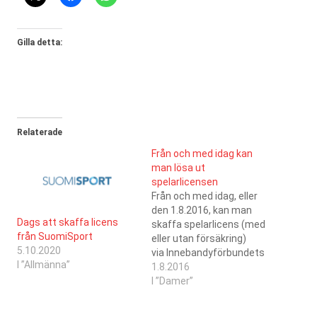
Gilla detta:
Relaterade
Från och med idag kan
man lösa ut
spelarlicensen
Från och med idag, eller
den 1.8.2016, kan man
Dags att skaffa licens
skaffa spelarlicens (med
från SuomiSport
eller utan försäkring)
5.10.2020
via Innebandyförbundets
I ”Allmänna”
sidor. Varje spelare bör ha
1.8.2016
betalt sin licens före
I ”Damer”
säsongens första match,
och den kategori av