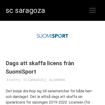
sc saragoza
MENY
Innebandy
Hoppa
i
Kristinestad
till
sedan
innehåll
1996
Dags att skaffa licens från
SuomiSport
4.9.2019
SC SARAGOZA
ALLMÄNNA
Det börjar dra ihop sig till seriematcher för både herr-
och damlaget. Det är alltså dags att skaffa sin
spelarlicens för säsongen 2019-2020. Licensen (för