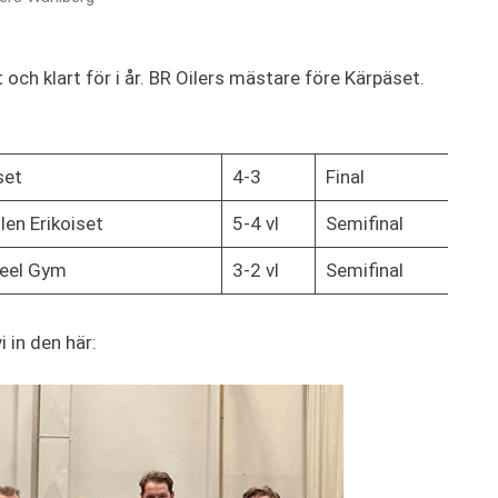
 och klart för i år. BR Oilers mästare före Kärpäset.
set
4-3
Final
len Erikoiset
5-4 vl
Semifinal
teel Gym
3-2 vl
Semifinal
i in den här: