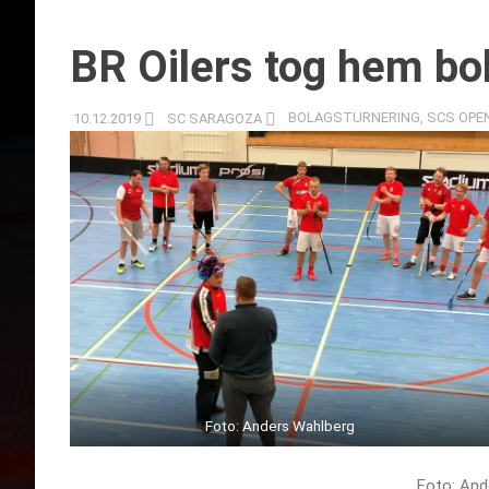
BR Oilers tog hem bo
10.12.2019
SC SARAGOZA
BOLAGSTURNERING
,
SCS OPE
Foto: Anders Wahlberg
Foto: And