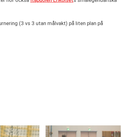
ter hör också
Itäpuolen Erikoiset
s smålegendariska
rnering (3 vs 3 utan målvakt) på liten plan på