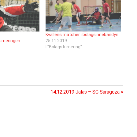
i
Kvällens matcher i bolagsinnebandyn
urneringen
25.11.2019
I ”Bolagsturnering”
”
Nästa
14.12.2019 Jalas – SC Saragoza
inlägg: