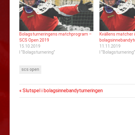
Bolagsturneringens matchprogram –
Kvällens matcher 
SCS Open 2019
bolagsinnebandyt
15.10.2019
11.11.2019
I ”Bolagsturnering”
I ”Bolagsturnering
scs open
Föregående
Inläggsnavigering
Slutspel i bolagsinnebandyturneringen
inlägg: