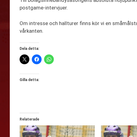
Till bolagsinnebandysäsongens absoluta höjdpunk
postgame-intervjuer.
Om intresse och hallturer finns kör vi en småmålstu
vårkanten.
Dela detta:
Gilla detta:
Relaterade