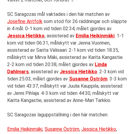
SC Saragozas mål vaktades i den här matchen av
Josefine Antfolk
som stod för 26 räddningar och släppte
in 4 mål. 0-1 kom vid tiden 02:34, målet gjordes av
Jessica Hietikko
, assisterad av
Emilia Heikinmäki
. 1-1
kom vid tiden 06:31, målskytt var Jenna Vuorinen,
assisterad av Sarita Välisaari. 2-1 kom vid tiden 18:35,
målskytt var Mirva Mäki, assisterad av Karita Kangastie.
2-2 kom vid tiden 20:38, målet gjordes av
Linda
Dahlmars
, assisterad av
Jessica Hietikko
. 2-3 kom vid
tiden 25:03, målet gjordes av
Susanne Öström
. 3-3 kom
vid tiden 43:37, målskytt var Juulia Kauppila, assisterad
av Jenni Pihlaja. 4-3 kom vid tiden 44:30, målskytt var
Karita Kangastie, assisterad av Anne-Mari Tarkkio.
SC Saragozas laguppställning i den här matchen:
Emilia Heikinmäki
,
Susanne Öström
,
Jessica Hietikko
,