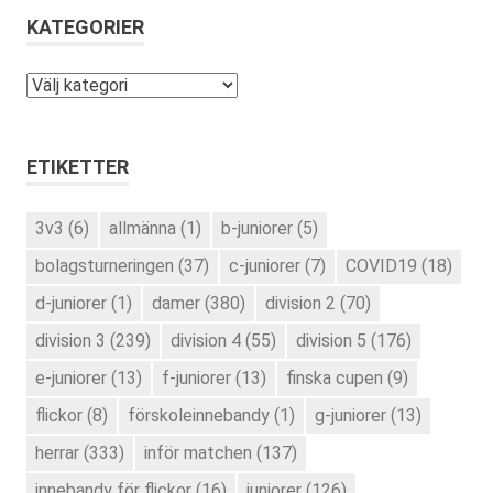
KATEGORIER
Kategorier
ETIKETTER
3v3
(6)
allmänna
(1)
b-juniorer
(5)
bolagsturneringen
(37)
c-juniorer
(7)
COVID19
(18)
d-juniorer
(1)
damer
(380)
division 2
(70)
division 3
(239)
division 4
(55)
division 5
(176)
e-juniorer
(13)
f-juniorer
(13)
finska cupen
(9)
flickor
(8)
förskoleinnebandy
(1)
g-juniorer
(13)
herrar
(333)
inför matchen
(137)
innebandy för flickor
(16)
juniorer
(126)