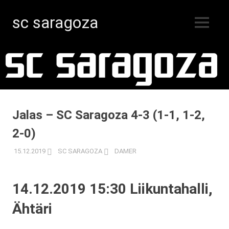
sc saragoza
MENY
Innebandy
Hoppa
i
Kristinestad
till
sedan
innehåll
1996
Jalas – SC Saragoza 4-3 (1-1, 1-2,
2-0)
15.12.2019
SC SARAGOZA
DAMER
14.12.2019 15:30 Liikuntahalli,
Ähtäri