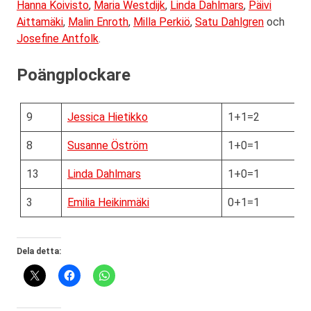
Hanna Koivisto
,
Maria Westdijk
,
Linda Dahlmars
,
Päivi
Aittamäki
,
Malin Enroth
,
Milla Perkiö
,
Satu Dahlgren
och
Josefine Antfolk
.
Poängplockare
9
Jessica Hietikko
1+1=2
8
Susanne Öström
1+0=1
13
Linda Dahlmars
1+0=1
3
Emilia Heikinmäki
0+1=1
Dela detta: