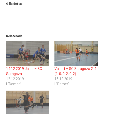
Gilla detta:
Relaterade
14.12.2019 Jalas – SC
Valaat – SC Saragoza 2-4
Saragoza
(1-0, 0-2, 0-2)
12.12.2019
15.12.2019
I ”Damer”
I ”Damer”