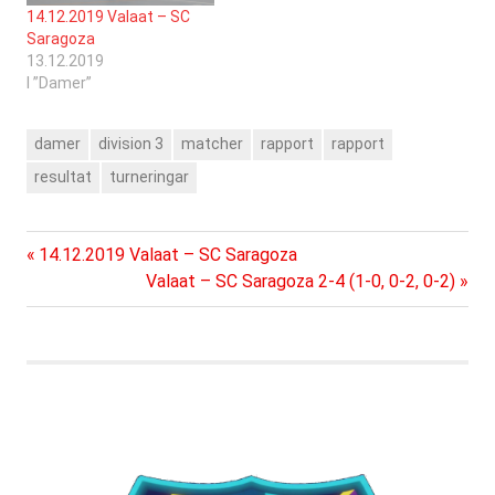
14.12.2019 Valaat – SC
Saragoza
13.12.2019
I ”Damer”
damer
division 3
matcher
rapport
rapport
resultat
turneringar
Föregående
Inläggsnavigering
14.12.2019 Valaat – SC Saragoza
inlägg:
Nästa
Valaat – SC Saragoza 2-4 (1-0, 0-2, 0-2)
inlägg: