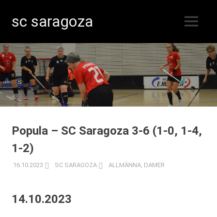
sc saragoza
MENY
Innebandy
Hoppa
i
Kristinestad
till
sedan
innehåll
1996
Popula – SC Saragoza 3-6 (1-0, 1-4,
1-2)
16.10.2023
SC SARAGOZA
ALLMÄNNA
,
DAMER
14.10.2023