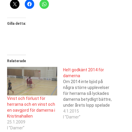
Gilla detta:
Relaterade
Helt godkänt 2014 för
damerna
Om 2014 inte bjöd på
några större upplevelser
för herrarna så lyckades
Vinst och förlust för
damerna betydligt bättre,
herrarna och en vinst och
under årets lopp spelade
en oavgjord för damerna i
damerna 20 matcher i
4.1.2015
Kristinahallen
förbundets serier. Av
I ”Damer”
25.1.2009
dessa vann SC Saragoza
I ”Damer”
10 matcher, spelade