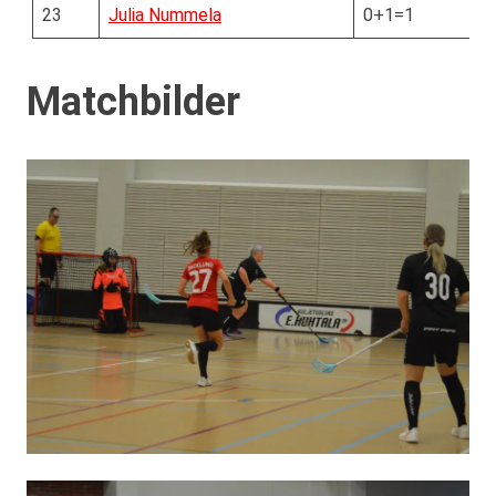
23
Julia Nummela
0+1=1
Matchbilder