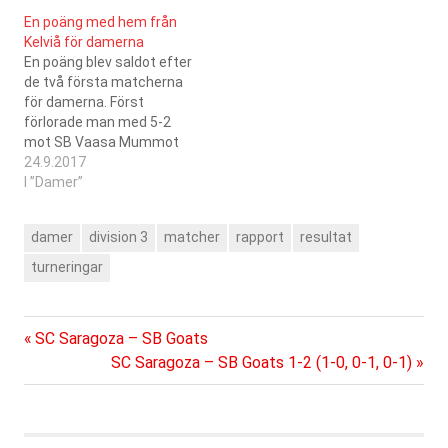
oavgjort i 3 matcher och
En poäng med hem från
förlorade 7. Här nedanför
Kelviå för damerna
en lista på matcherna
En poäng blev saldot efter
med de senaste högst…
de två första matcherna
för damerna. Först
förlorade man med 5-2
mot SB Vaasa Mummot
och sedan delade man
24.9.2017
poängen med Jeppis FBC.
I ”Damer”
Matchdagböckerna från
matcherna finns här:
damer
division 3
matcher
rapport
resultat
23.09.2017SC Saragoza-
Jeppis FBC1-
turneringar
123.09.2017SC Saragoza-
SB Vaasa Mummot2-5
Tabellen ser ut så här
Föregående
Inläggsnavigering
SC Saragoza – SB Goats
efter den första
inlägg:
Nästa
SC Saragoza – SB Goats 1-2 (1-0, 0-1, 0-1)
turneringen:
GPWTLGFGA+/-
inlägg:
PISB22005-
234SPV21019-452SB
Vaasa…