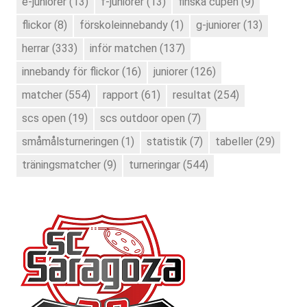
e-juniorer
(13)
f-juniorer
(13)
finska cupen
(9)
flickor
(8)
förskoleinnebandy
(1)
g-juniorer
(13)
herrar
(333)
inför matchen
(137)
innebandy för flickor
(16)
juniorer
(126)
matcher
(554)
rapport
(61)
resultat
(254)
scs open
(19)
scs outdoor open
(7)
småmålsturneringen
(1)
statistik
(7)
tabeller
(29)
träningsmatcher
(9)
turneringar
(544)