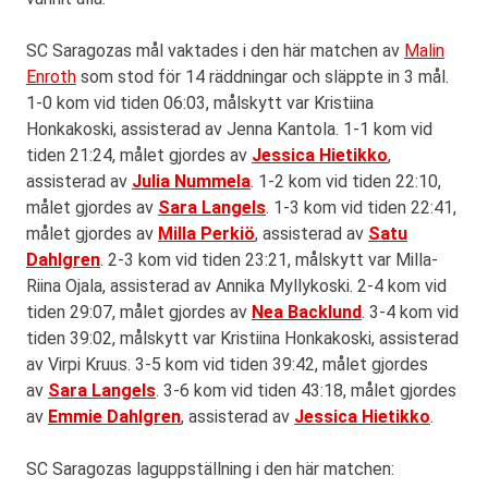
SC Saragozas mål vaktades i den här matchen av
Malin
Enroth
som stod för 14 räddningar och släppte in 3 mål.
1-0 kom vid tiden 06:03, målskytt var Kristiina
Honkakoski, assisterad av Jenna Kantola. 1-1 kom vid
tiden 21:24, målet gjordes av
Jessica Hietikko
,
assisterad av
Julia Nummela
. 1-2 kom vid tiden 22:10,
målet gjordes av
Sara Langels
. 1-3 kom vid tiden 22:41,
målet gjordes av
Milla Perkiö
, assisterad av
Satu
Dahlgren
. 2-3 kom vid tiden 23:21, målskytt var Milla-
Riina Ojala, assisterad av Annika Myllykoski. 2-4 kom vid
tiden 29:07, målet gjordes av
Nea Backlund
. 3-4 kom vid
tiden 39:02, målskytt var Kristiina Honkakoski, assisterad
av Virpi Kruus. 3-5 kom vid tiden 39:42, målet gjordes
av
Sara Langels
. 3-6 kom vid tiden 43:18, målet gjordes
av
Emmie Dahlgren
, assisterad av
Jessica Hietikko
.
SC Saragozas laguppställning i den här matchen: